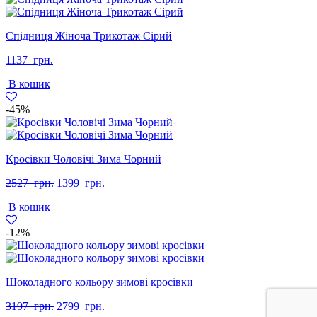
Спідниця Жіноча Трикотаж Сірий
1137
грн.
В кошик
-45%
Кросівки Чоловічі Зима Чорний
Оригінальна
Поточна
2527
грн.
1399
грн.
ціна:
ціна:
В кошик
2527
1399
грн..
грн..
-12%
Шоколадного кольору зимові кросівки
Оригінальна
Поточна
3197
грн.
2799
грн.