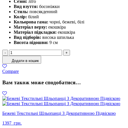
Сезон:
літо
Вид взуття:
босоніжки
Стиль:
повсякденний
Колір:
білий
Кольорова гама:
чорні, бежеві, білі
Матеріал верху:
екошкіра
Матеріал підкладки:
екошкіра
Вид підборів:
висока шпилька
Висота підошви:
9 см
Білі
-
+
Босоніжки
Додати в кошик
На
Високій
Compare
Шпильці
кількість
Вам також може сподобатися…
Бежеві Текстильні Шльопанці З Декоративною Підвіскою
1397
грн.