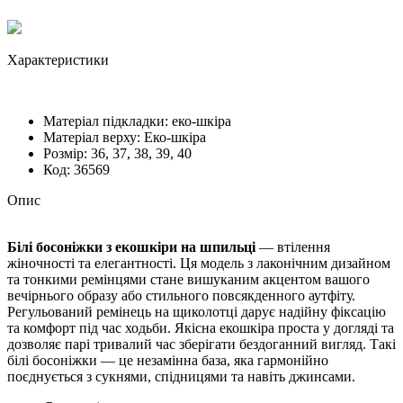
Характеристики
Матеріал підкладки:
еко-шкіра
Матеріал верху:
Еко-шкіра
Розмiр:
36, 37, 38, 39, 40
Код:
36569
Опис
Білі босоніжки з екошкіри на шпильці
— втілення
жіночності та елегантності. Ця модель з лаконічним дизайном
та тонкими ремінцями стане вишуканим акцентом вашого
вечірнього образу або стильного повсякденного аутфіту.
Регульований ремінець на щиколотці дарує надійну фіксацію
та комфорт під час ходьби. Якісна екошкіра проста у догляді та
дозволяє парі тривалий час зберігати бездоганний вигляд. Такі
білі босоніжки — це незамінна база, яка гармонійно
поєднується з сукнями, спідницями та навіть джинсами.