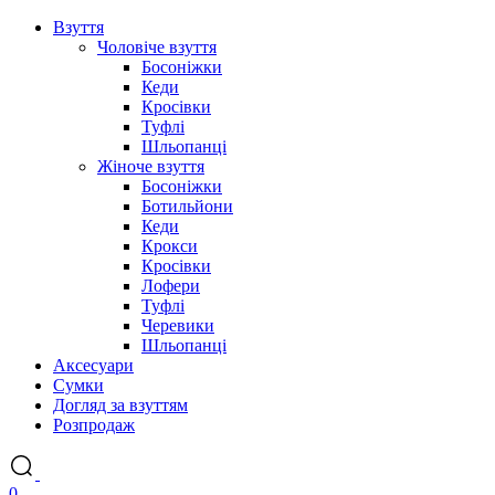
Взуття
Чоловіче взуття
Босоніжки
Кеди
Кросівки
Туфлі
Шльопанці
Жіноче взуття
Босоніжки
Ботильйони
Кеди
Крокси
Кросівки
Лофери
Туфлі
Черевики
Шльопанці
Аксесуари
Сумки
Догляд за взуттям
Розпродаж
0