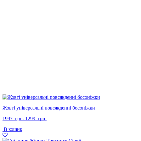
Жовті універсальні повсякденні босоніжки
Оригінальна
Поточна
1997
грн.
1299
грн.
ціна:
ціна:
В кошик
1997
1299
грн..
грн..