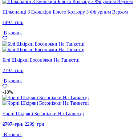
Шльопанці З Екошкіри Білого Кольору З Фігурним Верхом
1497
грн.
В кошик
Білі Шкіряні Босоніжки На Танкетці
2797
грн.
В кошик
-18%
Чорні Шкіряні Босоніжки На Танкетці
Оригінальна
Поточна
2797
грн.
2299
грн.
ціна:
ціна:
В кошик
2797
2299