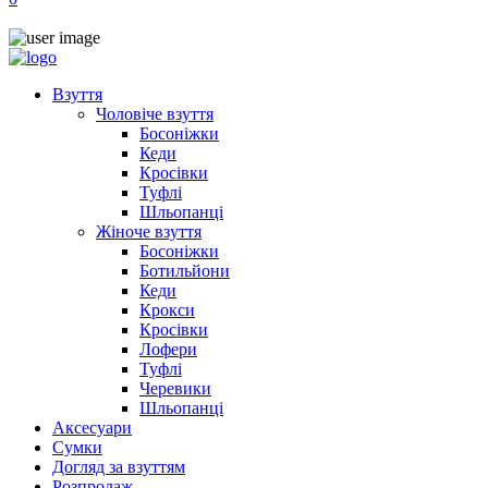
Взуття
Чоловіче взуття
Босоніжки
Кеди
Кросівки
Туфлі
Шльопанці
Жіноче взуття
Босоніжки
Ботильйони
Кеди
Крокси
Кросівки
Лофери
Туфлі
Черевики
Шльопанці
Аксесуари
Сумки
Догляд за взуттям
Розпродаж