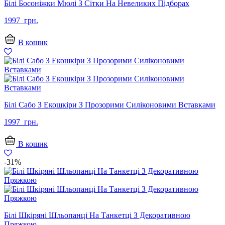
Білі Босоніжки Мюлі З Сітки На Невеликих Підборах
1997
грн.
В кошик
Білі Сабо З Екошкіри З Прозорими Силіконовими Вставками
1997
грн.
В кошик
-31%
Білі Шкіряні Шльопанці На Танкетці З Декоративною
Пряжкою