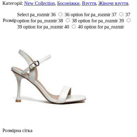
Категорії:
New Collection
,
Босоніжки
,
Взуття
,
Жіноче взуття
.
Select pa_rozmir
36
36 option for pa_rozmir
37
37
Розмiр
option for pa_rozmir
38
38 option for pa_rozmir
39
39 option for pa_rozmir
40
40 option for pa_rozmir
Розмірна сітка