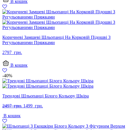
В кошик
грн..
грн..
Коричневі Замшеві Шльопанці На Корковій Підошві З
Регульованими Пряжками
2797
грн.
В кошик
-40%
Трендові Шльопанці Білого Кольору Шкіра
Оригінальна
Поточна
2497
грн.
1499
грн.
ціна:
ціна:
В кошик
2497
1499
грн..
грн..