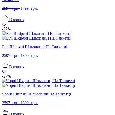
Оригінальна
Поточна
2597
грн.
1799
грн.
ціна:
ціна:
2597
1799
В кошик
грн..
грн..
-27%
Білі Шкіряні Шльопанці На Танкетці
Оригінальна
Поточна
2597
грн.
1899
грн.
ціна:
ціна:
2597
1899
В кошик
грн..
грн..
-27%
Чорні Шкіряні Шльопанці На Танкетці
Оригінальна
Поточна
2597
грн.
1899
грн.
ціна:
ціна:
2597
1899
В кошик