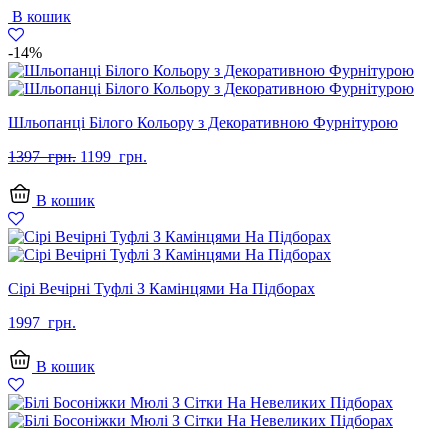
В кошик
-14%
Шльопанці Білого Кольору з Декоративною Фурнітурою
Оригінальна
Поточна
1397
грн.
1199
грн.
ціна:
ціна:
1397
1199
В кошик
грн..
грн..
Сірі Вечірні Туфлі З Камінцями На Підборах
1997
грн.
В кошик