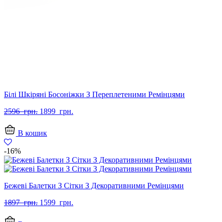
Білі Шкіряні Босоніжки З Переплетеними Ремінцями
Оригінальна
Поточна
2596
грн.
1899
грн.
ціна:
ціна:
2596
1899
В кошик
грн..
грн..
-16%
Бежеві Балетки З Сітки З Декоративними Ремінцями
Оригінальна
Поточна
1897
грн.
1599
грн.
ціна:
ціна:
1897
1599