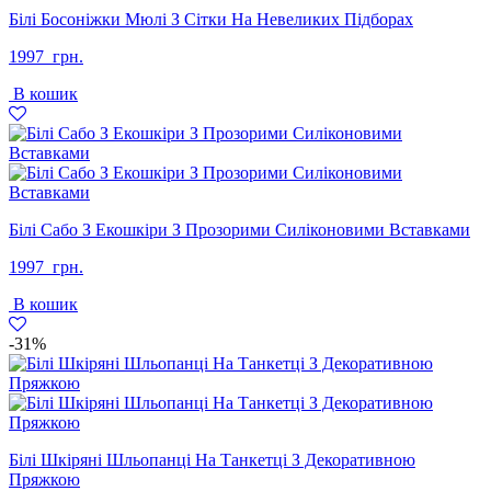
Білі Босоніжки Мюлі З Сітки На Невеликих Підборах
1997
грн.
В кошик
Білі Сабо З Екошкіри З Прозорими Силіконовими Вставками
1997
грн.
В кошик
-31%
Білі Шкіряні Шльопанці На Танкетці З Декоративною
Пряжкою