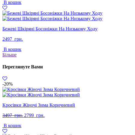
В кошик
2797
2299
грн..
грн..
Бежеві Шкіряні Босоніжки На Низькому Ходу
2497
грн.
В кошик
Більше
Переглянуте Вами
-20%
Кросівки Жіночі Зима Коричневий
Оригінальна
Поточна
3497
грн.
2799
грн.
ціна:
ціна:
В кошик
3497
2799
грн..
грн..