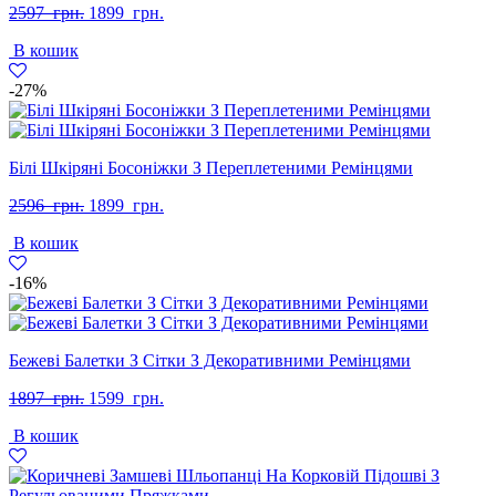
Оригінальна
Поточна
2597
грн.
1899
грн.
ціна:
ціна:
В кошик
2597
1899
грн..
грн..
-27%
Білі Шкіряні Босоніжки З Переплетеними Ремінцями
Оригінальна
Поточна
2596
грн.
1899
грн.
ціна:
ціна:
В кошик
2596
1899
грн..
грн..
-16%
Бежеві Балетки З Сітки З Декоративними Ремінцями
Оригінальна
Поточна
1897
грн.
1599
грн.
ціна:
ціна:
В кошик
1897
1599
грн..
грн..