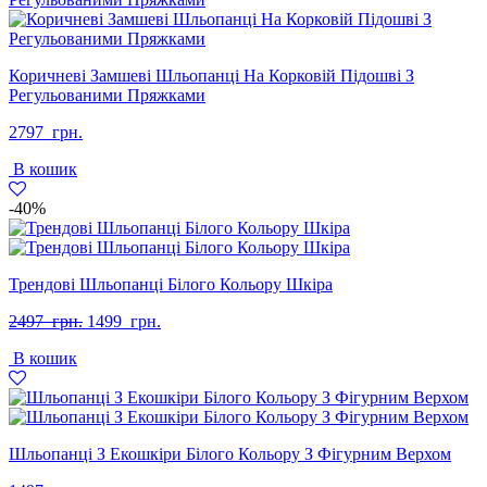
Коричневі Замшеві Шльопанці На Корковій Підошві З
Регульованими Пряжками
2797
грн.
В кошик
-40%
Трендові Шльопанці Білого Кольору Шкіра
Оригінальна
Поточна
2497
грн.
1499
грн.
ціна:
ціна:
В кошик
2497
1499
грн..
грн..
Шльопанці З Екошкіри Білого Кольору З Фігурним Верхом