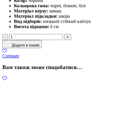
Колір:
чорний
Кольорова гама:
чорні, бежеві, білі
Матеріал верху:
замша
Матеріал підкладки:
шкіра
Вид підборів:
низький стійкий каблук
Висота підошви:
6 см
Босоніжки
-
+
чорні
Додати в кошик
на
стійкому
Compare
каблуці
кількість
Вам також може сподобатися…