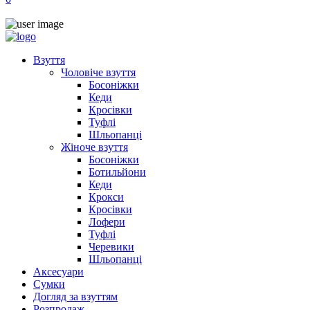
Взуття
Чоловіче взуття
Босоніжки
Кеди
Кросівки
Туфлі
Шльопанці
Жіноче взуття
Босоніжки
Ботильйони
Кеди
Крокси
Кросівки
Лофери
Туфлі
Черевики
Шльопанці
Аксесуари
Сумки
Догляд за взуттям
Розпродаж