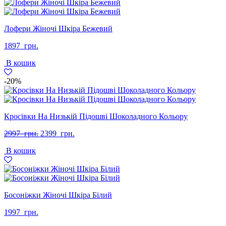
Лофери Жіночі Шкіра Бежевий
1897
грн.
В кошик
-20%
Кросівки На Низькій Підошві Шоколадного Кольору
Оригінальна
Поточна
2997
грн.
2399
грн.
ціна:
ціна:
В кошик
2997
2399
грн..
грн..
Босоніжки Жіночі Шкіра Білий
1997
грн.