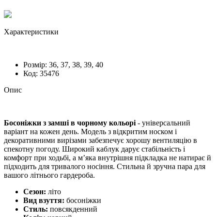
Характеристики
Розмiр:
36, 37, 38, 39, 40
Код:
35476
Опис
Босоніжки з замші в чорному кольорі
- універсальний
варіант на кожен день. Модель з відкритим носком і
декоративними вирізами забезпечує хорошу вентиляцію в
спекотну погоду. Широкий каблук дарує стабільність і
комфорт при ходьбі, а м’яка внутрішня підкладка не натирає й
підходить для тривалого носіння. Стильна й зручна пара для
вашого літнього гардероба.
Сезон:
літо
Вид взуття:
босоніжки
Стиль:
повсякденний