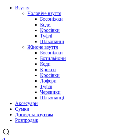
Взуття
Чоловіче взуття
Босоніжки
Кеди
Кросівки
Туфлі
Шльопанці
Жіноче взуття
Босоніжки
Ботильйони
Кеди
Крокси
Кросівки
Лофери
Туфлі
Черевики
Шльопанці
Аксесуари
Сумки
Догляд за взуттям
Розпродаж
0