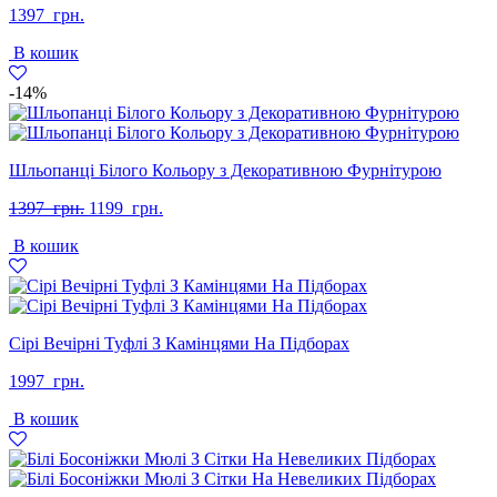
1397
грн.
В кошик
-14%
Шльопанці Білого Кольору з Декоративною Фурнітурою
Оригінальна
Поточна
1397
грн.
1199
грн.
ціна:
ціна:
В кошик
1397
1199
грн..
грн..
Сірі Вечірні Туфлі З Камінцями На Підборах
1997
грн.
В кошик