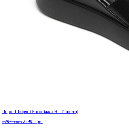
Чорні Шкіряні Босоніжки На Танкетці
Оригінальна
Поточна
2797
грн.
2299
грн.
ціна:
ціна: