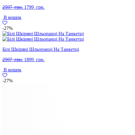
Оригінальна
Поточна
2597
грн.
1799
грн.
ціна:
ціна:
В кошик
2597
1799
грн..
грн..
-27%
Білі Шкіряні Шльопанці На Танкетці
Оригінальна
Поточна
2597
грн.
1899
грн.
ціна:
ціна:
В кошик
2597
1899
грн..
грн..
-27%