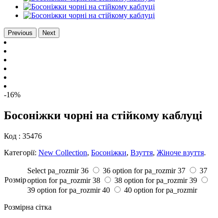
Previous
Next
-16%
Босоніжки чорні на стійкому каблуці
Код :
35476
Категорії:
New Collection
,
Босоніжки
,
Взуття
,
Жіноче взуття
.
Select pa_rozmir
36
36 option for pa_rozmir
37
37
Розмiр
option for pa_rozmir
38
38 option for pa_rozmir
39
39 option for pa_rozmir
40
40 option for pa_rozmir
Розмірна сітка