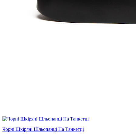
Чорні Шкіряні Шльопанці На Танкетці