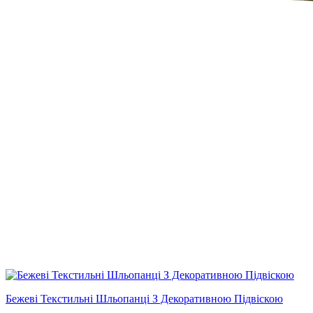
Бежеві Текстильні Шльопанці З Декоративною Підвіскою