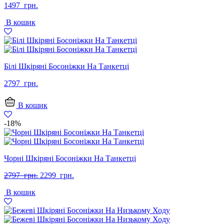
1497
грн.
В кошик
Білі Шкіряні Босоніжки На Танкетці
2797
грн.
В кошик
-18%
Чорні Шкіряні Босоніжки На Танкетці
Оригінальна
Поточна
2797
грн.
2299
грн.
ціна:
ціна:
В кошик
2797
2299
грн..
грн..