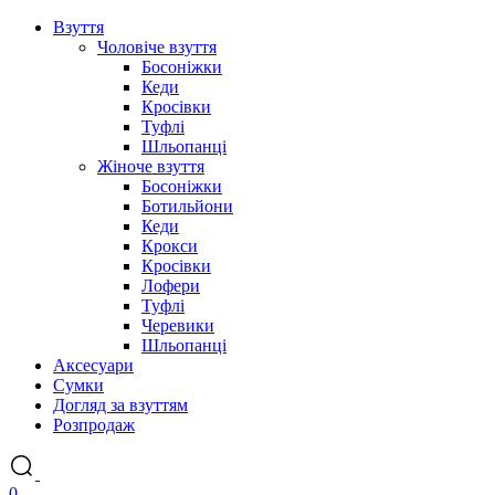
Взуття
Чоловіче взуття
Босоніжки
Кеди
Кросівки
Туфлі
Шльопанці
Жіноче взуття
Босоніжки
Ботильйони
Кеди
Крокси
Кросівки
Лофери
Туфлі
Черевики
Шльопанці
Аксесуари
Сумки
Догляд за взуттям
Розпродаж
0