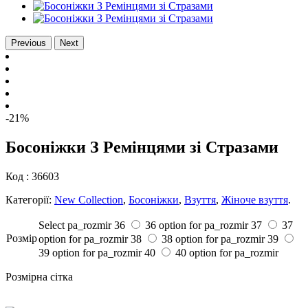
Previous
Next
-21%
Босоніжки З Ремінцями зі Стразами
Код :
36603
Категорії:
New Collection
,
Босоніжки
,
Взуття
,
Жіноче взуття
.
Select pa_rozmir
36
36 option for pa_rozmir
37
37
Розмiр
option for pa_rozmir
38
38 option for pa_rozmir
39
39 option for pa_rozmir
40
40 option for pa_rozmir
Розмірна сітка