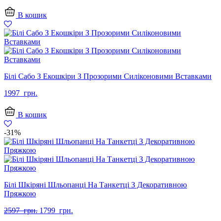
В кошик
Білі Сабо З Екошкіри З Прозорими Силіконовими Вставками
1997
грн.
В кошик
-31%
Білі Шкіряні Шльопанці На Танкетці З Декоративною
Пряжкою
Оригінальна
Поточна
2597
грн.
1799
грн.
ціна:
ціна: