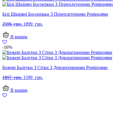
Білі Шкіряні Босоніжки З Переплетеними Ремінцями
Оригінальна
Поточна
2596
грн.
1899
грн.
ціна:
ціна:
2596
1899
В кошик
грн..
грн..
-16%
Бежеві Балетки З Сітки З Декоративними Ремінцями
Оригінальна
Поточна
1897
грн.
1599
грн.
ціна:
ціна:
1897
1599
В кошик
грн..
грн..