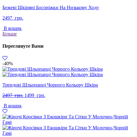
Бежеві Шкіряні Босоніжки На Низькому Ходу
2497
грн.
В кошик
Більше
Переглянуте Вами
-40%
Трендові Шльопанці Чорного Кольору Шкіра
Оригінальна
Поточна
2497
грн.
1499
грн.
ціна:
ціна:
В кошик
2497
1499
грн..
грн..