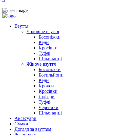
Взуття
Чоловіче взуття
Босоніжки
Кеди
Кросівки
Туфлі
Шльопанці
Жіноче взуття
Босоніжки
Ботильйони
Кеди
Крокси
Кросівки
Лофери
Туфлі
Черевики
Шльопанці
Аксесуари
Сумки
Догляд за взуттям
Розпродаж