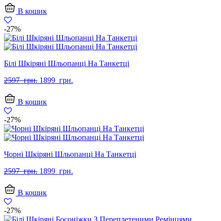
2597
1799
В кошик
грн..
грн..
-27%
Білі Шкіряні Шльопанці На Танкетці
Оригінальна
Поточна
2597
грн.
1899
грн.
ціна:
ціна:
2597
1899
В кошик
грн..
грн..
-27%
Чорні Шкіряні Шльопанці На Танкетці
Оригінальна
Поточна
2597
грн.
1899
грн.
ціна:
ціна:
2597
1899
В кошик
грн..
грн..
-27%