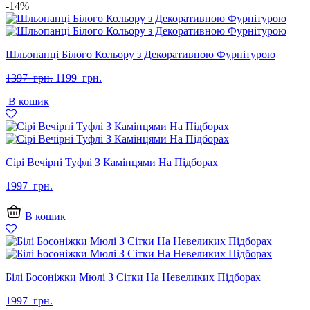
-14%
Шльопанці Білого Кольору з Декоративною Фурнітурою
Оригінальна
Поточна
1397
грн.
1199
грн.
ціна:
ціна:
В кошик
1397
1199
грн..
грн..
Сірі Вечірні Туфлі З Камінцями На Підборах
1997
грн.
В кошик
Білі Босоніжки Мюлі З Сітки На Невеликих Підборах
1997
грн.