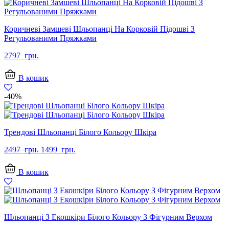
Коричневі Замшеві Шльопанці На Корковій Підошві З
Регульованими Пряжками
2797
грн.
В кошик
-40%
Трендові Шльопанці Білого Кольору Шкіра
Оригінальна
Поточна
2497
грн.
1499
грн.
ціна:
ціна:
2497
1499
В кошик
грн..
грн..
Шльопанці З Екошкіри Білого Кольору З Фігурним Верхом