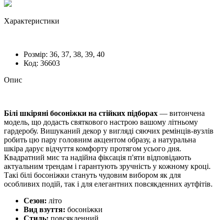
Характеристики
Розмiр:
36, 37, 38, 39, 40
Код:
36603
Опис
Білі шкіряні босоніжки на стійких підборах
— витончена
модель, що додасть святкового настрою вашому літньому
гардеробу. Вишуканий декор у вигляді сяючих ремінців-вузлів
робить цю пару головним акцентом образу, а натуральна
шкіра дарує відчуття комфорту протягом усього дня.
Квадратний мис та надійна фіксація п'яти відповідають
актуальним трендам і гарантують зручність у кожному кроці.
Такі білі босоніжки стануть чудовим вибором як для
особливих подій, так і для елегантних повсякденних аутфітів.
Сезон:
літо
Вид взуття:
босоніжки
Стиль:
повсякденний