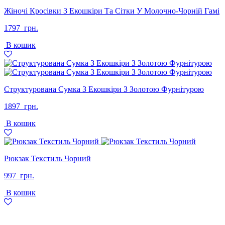
Жіночі Кросівки З Екошкіри Та Сітки У Молочно-Чорній Гамі
1797
грн.
В кошик
Структурована Сумка З Екошкіри З Золотою Фурнітурою
1897
грн.
В кошик
Рюкзак Текстиль Чорний
997
грн.
В кошик