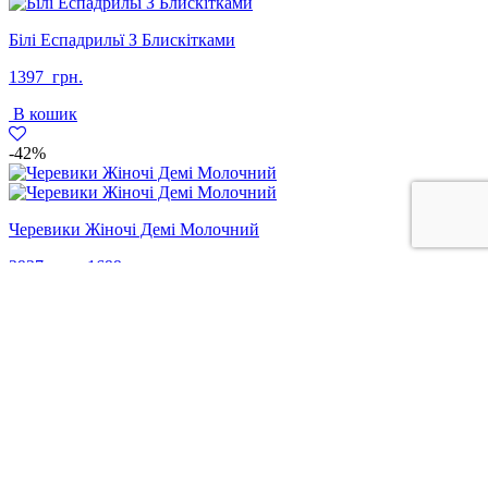
Білі Еспадрильї З Блискітками
1397
грн.
В кошик
-42%
Черевики Жіночі Демі Молочний
Оригінальна
Поточна
2927
грн.
1699
грн.
ціна:
ціна:
В кошик
2927
1699
грн..
грн..
+38 097 313 71 22