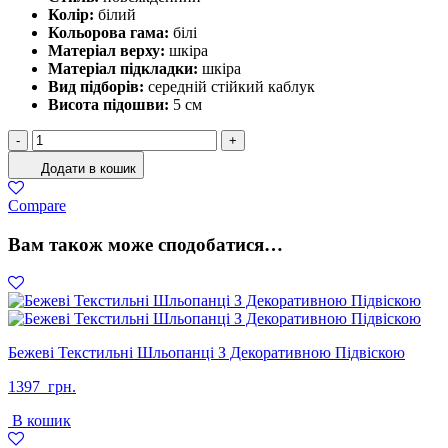
Колір:
білий
Кольорова гама:
білі
Матеріал верху:
шкіра
Матеріал підкладки:
шкіра
Вид підборів:
середній стійкий каблук
Висота підошви:
5 см
Босоніжки
-
+
З
Додати в кошик
Ремінцями
зі
Compare
Стразами
кількість
Вам також може сподобатися…
Бежеві Текстильні Шльопанці З Декоративною Підвіскою
1397
грн.
В кошик