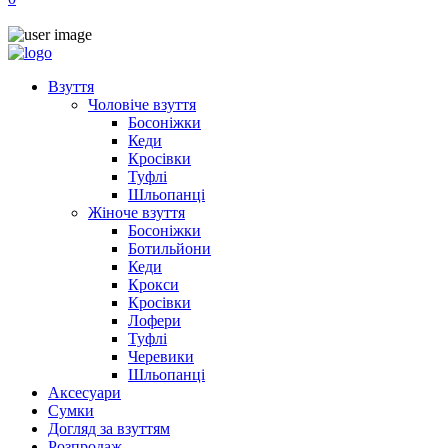
Взуття
Чоловіче взуття
Босоніжки
Кеди
Кросівки
Туфлі
Шльопанці
Жіноче взуття
Босоніжки
Ботильйони
Кеди
Крокси
Кросівки
Лофери
Туфлі
Черевики
Шльопанці
Аксесуари
Сумки
Догляд за взуттям
Розпродаж