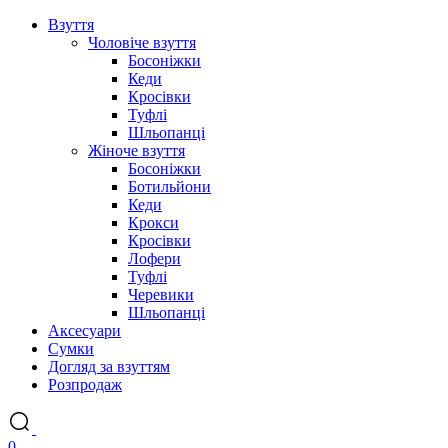
Взуття
Чоловіче взуття
Босоніжки
Кеди
Кросівки
Туфлі
Шльопанці
Жіноче взуття
Босоніжки
Ботильйони
Кеди
Крокси
Кросівки
Лофери
Туфлі
Черевики
Шльопанці
Аксесуари
Сумки
Догляд за взуттям
Розпродаж
0