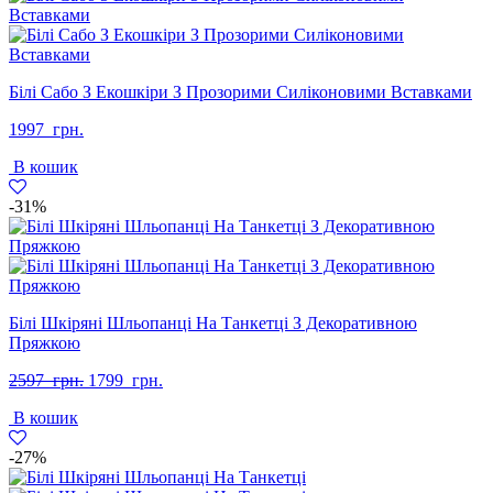
Білі Сабо З Екошкіри З Прозорими Силіконовими Вставками
1997
грн.
В кошик
-31%
Білі Шкіряні Шльопанці На Танкетці З Декоративною
Пряжкою
Оригінальна
Поточна
2597
грн.
1799
грн.
ціна:
ціна:
В кошик
2597
1799
грн..
грн..
-27%