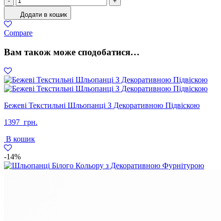
-
+
Жіночі
Додати в кошик
Натуральна
замша
Compare
Чорний
кількість
Вам також може сподобатися…
Бежеві Текстильні Шльопанці З Декоративною Підвіскою
1397
грн.
В кошик
-14%