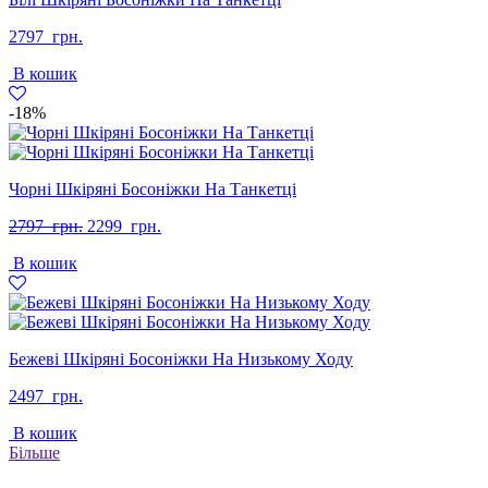
2797
грн.
В кошик
-18%
Чорні Шкіряні Босоніжки На Танкетці
Оригінальна
Поточна
2797
грн.
2299
грн.
ціна:
ціна:
В кошик
2797
2299
грн..
грн..
Бежеві Шкіряні Босоніжки На Низькому Ходу
2497
грн.
В кошик
Більше