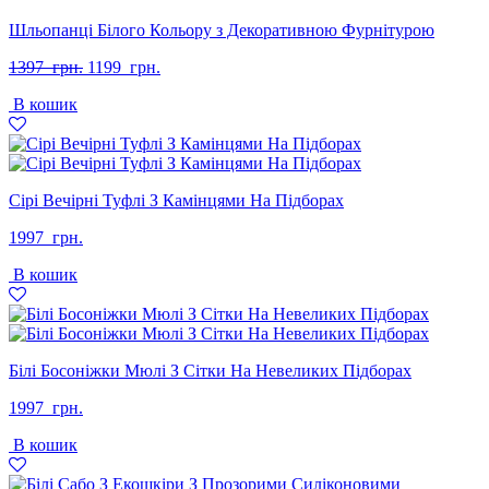
Шльопанці Білого Кольору з Декоративною Фурнітурою
Оригінальна
Поточна
1397
грн.
1199
грн.
ціна:
ціна:
В кошик
1397
1199
грн..
грн..
Сірі Вечірні Туфлі З Камінцями На Підборах
1997
грн.
В кошик
Білі Босоніжки Мюлі З Сітки На Невеликих Підборах
1997
грн.
В кошик