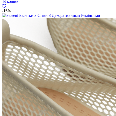
В кошик
2596
1899
грн..
грн..
-16%