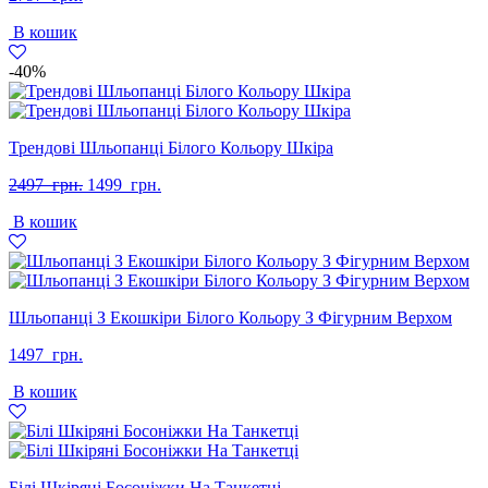
В кошик
-40%
Трендові Шльопанці Білого Кольору Шкіра
Оригінальна
Поточна
2497
грн.
1499
грн.
ціна:
ціна:
В кошик
2497
1499
грн..
грн..
Шльопанці З Екошкіри Білого Кольору З Фігурним Верхом
1497
грн.
В кошик
Білі Шкіряні Босоніжки На Танкетці