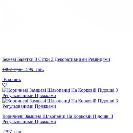
Бежеві Балетки З Сітки З Декоративними Ремінцями
Оригінальна
Поточна
1897
грн.
1599
грн.
ціна:
ціна:
В кошик
1897
1599
грн..
грн..
Коричневі Замшеві Шльопанці На Корковій Підошві З
Регульованими Пряжками
2797
грн.