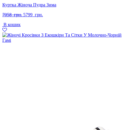
Куртка Жіноча Пудра Зима
Оригінальна
Поточна
7058
грн.
5799
грн.
ціна:
ціна:
В кошик
7058
5799
грн..
грн..