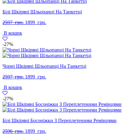
Білі Шкіряні Шльопанці На Танкетці
Оригінальна
Поточна
2597
грн.
1899
грн.
ціна:
ціна:
В кошик
2597
1899
грн..
грн..
-27%
Чорні Шкіряні Шльопанці На Танкетці
Оригінальна
Поточна
2597
грн.
1899
грн.
ціна:
ціна:
В кошик
2597
1899
грн..
грн..
-27%
Білі Шкіряні Босоніжки З Переплетеними Ремінцями
Оригінальна
Поточна
2596
грн.
1899
грн.
ціна:
ціна: