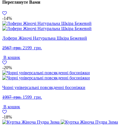
Переглянуте Вами
-14%
Лофери Жіночі Натуральна Шкіра Бежевий
Оригінальна
Поточна
2567
грн.
2199
грн.
ціна:
ціна:
В кошик
2567
2199
грн..
грн..
-20%
Чорні універсальні повсякденні босоніжки
Оригінальна
Поточна
1997
грн.
1599
грн.
ціна:
ціна:
В кошик
1997
1599
грн..
грн..
-18%