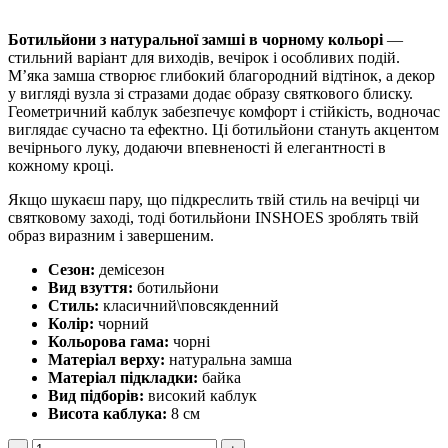
Ботильйони з натуральної замші в чорному кольорі
—
стильний варіант для виходів, вечірок і особливих подій.
М’яка замша створює глибокий благородний відтінок, а декор
у вигляді вузла зі стразами додає образу святкового блиску.
Геометричний каблук забезпечує комфорт і стійкість, водночас
виглядає сучасно та ефектно. Ці ботильйони стануть акцентом
вечірнього луку, додаючи впевненості й елегантності в
кожному кроці.
Якщо шукаєш пару, що підкреслить твій стиль на вечірці чи
святковому заході, тоді ботильйони INSHOES зроблять твій
образ виразним і завершеним.
Сезон:
демісезон
Вид взуття:
ботильйони
Стиль:
класичний\повсякденний
Колір:
чорний
Кольорова гама:
чорні
Матеріал верху:
натуральна замша
Матеріал підкладки:
байка
Вид підборів:
високий каблук
Висота каблука:
8 см
Ботильйони