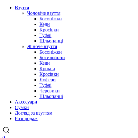
Взуття
Чоловіче взуття
Босоніжки
Кеди
Кросівки
Туфлі
Шльопанці
Жіноче взуття
Босоніжки
Ботильйони
Кеди
Крокси
Кросівки
Лофери
Туфлі
Черевики
Шльопанці
Аксесуари
Сумки
Догляд за взуттям
Розпродаж
0