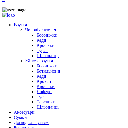
Взуття
Чоловіче взуття
Босоніжки
Кеди
Кросівки
Туфлі
Шльопанці
Жіноче взуття
Босоніжки
Ботильйони
Кеди
Крокси
Кросівки
Лофери
Туфлі
Черевики
Шльопанці
Аксесуари
Сумки
Догляд за взуттям
Розпродаж