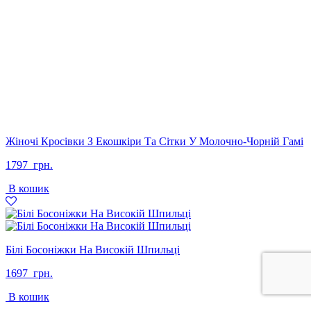
Жіночі Кросівки З Екошкіри Та Сітки У Молочно-Чорній Гамі
1797
грн.
В кошик
Білі Босоніжки На Високій Шпильці
1697
грн.
В кошик