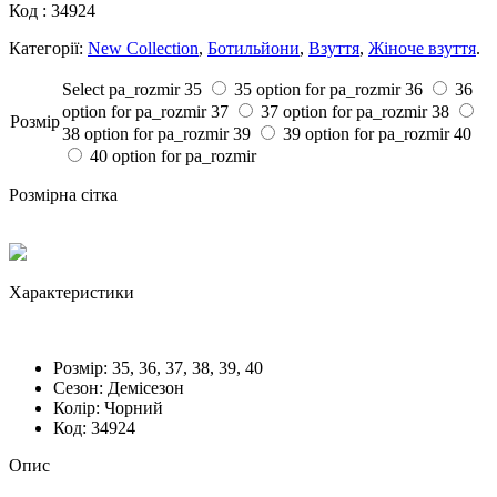
Код :
34924
Категорії:
New Collection
,
Ботильйони
,
Взуття
,
Жіноче взуття
.
Select pa_rozmir
35
35 option for pa_rozmir
36
36
option for pa_rozmir
37
37 option for pa_rozmir
38
Розмiр
38 option for pa_rozmir
39
39 option for pa_rozmir
40
40 option for pa_rozmir
Розмірна сітка
Характеристики
Розмiр:
35, 36, 37, 38, 39, 40
Сезон:
Демісезон
Колір:
Чорний
Код:
34924
Опис