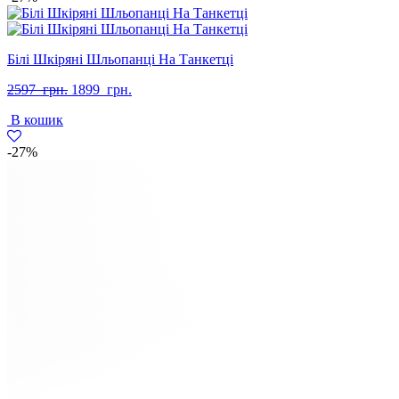
Білі Шкіряні Шльопанці На Танкетці
Оригінальна
Поточна
2597
грн.
1899
грн.
ціна:
ціна:
В кошик
2597
1899
грн..
грн..
-27%