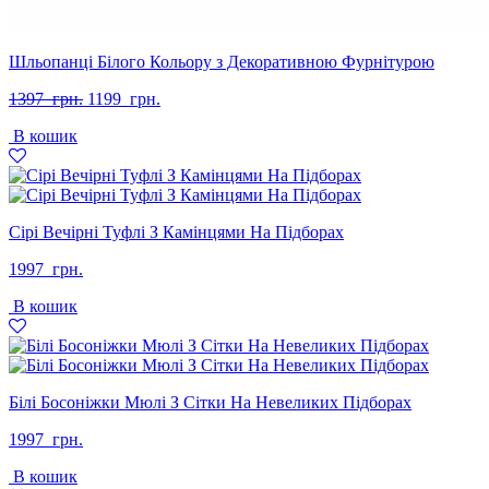
Шльопанці Білого Кольору з Декоративною Фурнітурою
Оригінальна
Поточна
1397
грн.
1199
грн.
ціна:
ціна:
В кошик
1397
1199
грн..
грн..
Сірі Вечірні Туфлі З Камінцями На Підборах
1997
грн.
В кошик
Білі Босоніжки Мюлі З Сітки На Невеликих Підборах
1997
грн.
В кошик