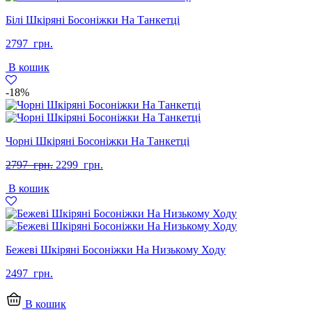
Білі Шкіряні Босоніжки На Танкетці
2797
грн.
В кошик
-18%
Чорні Шкіряні Босоніжки На Танкетці
Оригінальна
Поточна
2797
грн.
2299
грн.
ціна:
ціна:
В кошик
2797
2299
грн..
грн..
Бежеві Шкіряні Босоніжки На Низькому Ходу
2497
грн.
В кошик