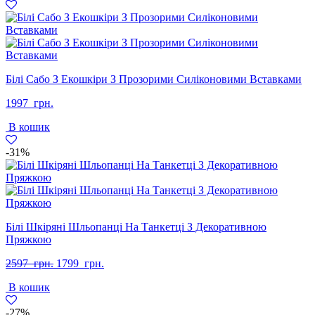
Білі Сабо З Екошкіри З Прозорими Силіконовими Вставками
1997
грн.
В кошик
-31%
Білі Шкіряні Шльопанці На Танкетці З Декоративною
Пряжкою
Оригінальна
Поточна
2597
грн.
1799
грн.
ціна:
ціна:
В кошик
2597
1799
грн..
грн..
-27%