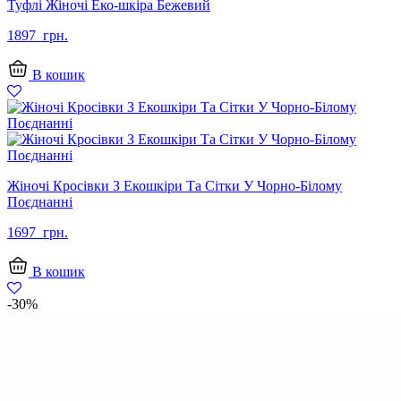
Туфлі Жіночі Еко-шкіра Бежевий
1897
грн.
В кошик
Жіночі Кросівки З Екошкіри Та Сітки У Чорно-Білому
Поєднанні
1697
грн.
В кошик
-30%