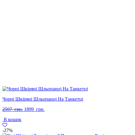
Чорні Шкіряні Шльопанці На Танкетці
Оригінальна
Поточна
2597
грн.
1899
грн.
ціна:
ціна:
В кошик
2597
1899
грн..
грн..
-27%