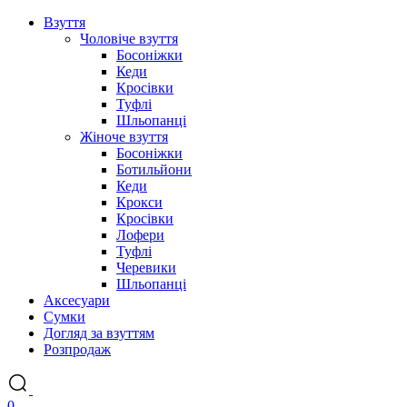
Взуття
Чоловіче взуття
Босоніжки
Кеди
Кросівки
Туфлі
Шльопанці
Жіноче взуття
Босоніжки
Ботильйони
Кеди
Крокси
Кросівки
Лофери
Туфлі
Черевики
Шльопанці
Аксесуари
Сумки
Догляд за взуттям
Розпродаж
0