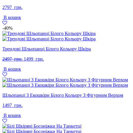
2797
грн.
В кошик
-40%
Трендові Шльопанці Білого Кольору Шкіра
Оригінальна
Поточна
2497
грн.
1499
грн.
ціна:
ціна:
В кошик
2497
1499
грн..
грн..
Шльопанці З Екошкіри Білого Кольору З Фігурним Верхом
1497
грн.
В кошик