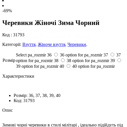
-69%
Черевики Жіночі Зима Чорний
Код :
31793
Категорії:
Взуття
,
Жіноче взуття
,
Черевики
.
Select pa_rozmir
36
36 option for pa_rozmir
37
37
Розмiр
option for pa_rozmir
38
38 option for pa_rozmir
39
39 option for pa_rozmir
40
40 option for pa_rozmir
Характеристики
Розмiр:
36, 37, 38, 39, 40
Код:
31793
Опис
Зимові чорні черевики в стилі мілітарі , ідеально підійдуть під