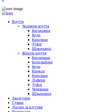
Взуття
Чоловіче взуття
Босоніжки
Кеди
Кросівки
Туфлі
Шльопанці
Жіноче взуття
Босоніжки
Ботильйони
Кеди
Крокси
Кросівки
Лофери
Туфлі
Черевики
Шльопанці
Аксесуари
Сумки
Догляд за взуттям
Розпродаж