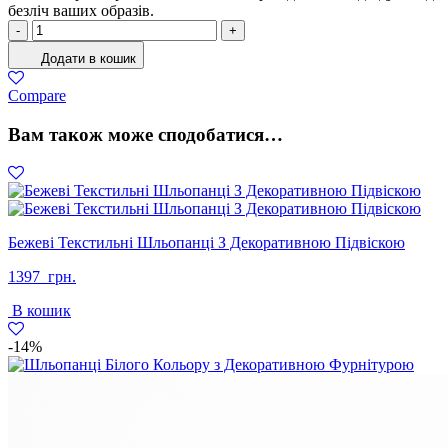
безліч ваших образів.
Черевики
-
+
Жіночі
Додати в кошик
Зима
Чорний
Compare
кількість
Вам також може сподобатися…
Бежеві Текстильні Шльопанці З Декоративною Підвіскою
1397
грн.
В кошик
-14%