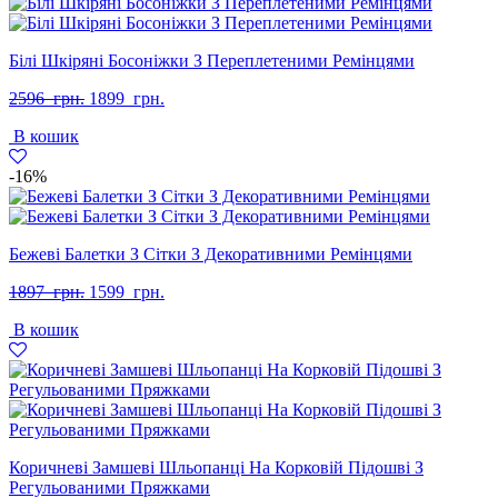
Білі Шкіряні Босоніжки З Переплетеними Ремінцями
Оригінальна
Поточна
2596
грн.
1899
грн.
ціна:
ціна:
В кошик
2596
1899
грн..
грн..
-16%
Бежеві Балетки З Сітки З Декоративними Ремінцями
Оригінальна
Поточна
1897
грн.
1599
грн.
ціна:
ціна:
В кошик
1897
1599
грн..
грн..
Коричневі Замшеві Шльопанці На Корковій Підошві З
Регульованими Пряжками