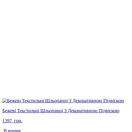
Бежеві Текстильні Шльопанці З Декоративною Підвіскою
1397
грн.
В кошик