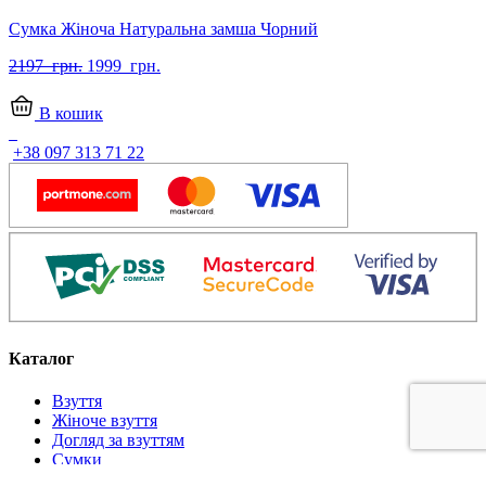
Сумка Жіноча Натуральна замша Чорний
Оригінальна
Поточна
2197
грн.
1999
грн.
ціна:
ціна:
2197
1999
В кошик
грн..
грн..
+38 097 313 71 22
Каталог
Взуття
Жіноче взуття
Догляд за взуттям
Сумки
Аксесуари