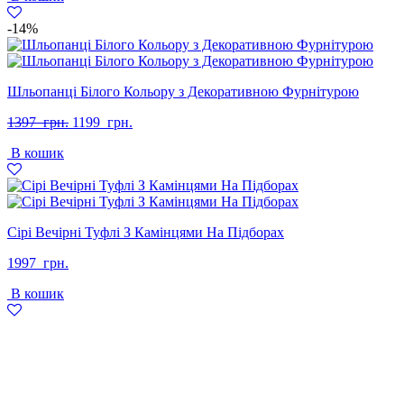
-14%
Шльопанці Білого Кольору з Декоративною Фурнітурою
Оригінальна
Поточна
1397
грн.
1199
грн.
ціна:
ціна:
В кошик
1397
1199
грн..
грн..
Сірі Вечірні Туфлі З Камінцями На Підборах
1997
грн.
В кошик