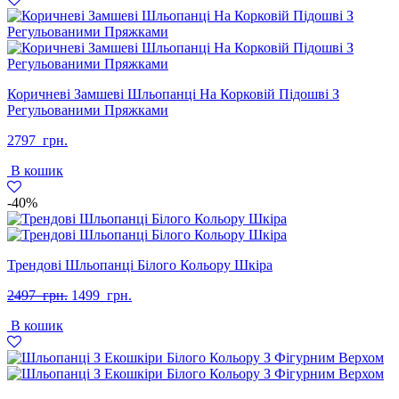
грн..
грн..
Коричневі Замшеві Шльопанці На Корковій Підошві З
Регульованими Пряжками
2797
грн.
В кошик
-40%
Трендові Шльопанці Білого Кольору Шкіра
Оригінальна
Поточна
2497
грн.
1499
грн.
ціна:
ціна:
В кошик
2497
1499
грн..
грн..