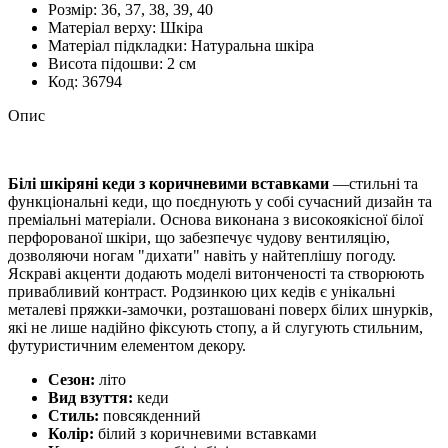
Розмiр:
36, 37, 38, 39, 40
Матеріал верху:
Шкіра
Матеріал підкладки:
Натуральна шкіра
Висота підошви:
2 см
Код:
36794
Опис
Білі шкіряні кеди з коричневими вставками
—с
тильні та
функціональні кеди,
що поєднують у собі сучасний дизайн та
преміальні матеріали.
Основа виконана з високоякісної білої
перфорованої шкіри,
що забезпечує чудову вентиляцію,
дозволяючи ногам "дихати" навіть у найтеплішу погоду.
Яскраві акценти
додають моделі витонченості та створюють
привабливий контраст.
Родзинкою цих кедів є унікальні
металеві пряжки-замочки,
розташовані поверх білих шнурків,
які не лише надійно фіксують стопу,
а й слугують стильним,
футуристичним елементом декору.
Сезон:
літо
Вид взуття:
кеди
Стиль:
повсякденний
Колір:
білий з коричневими вставками