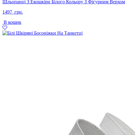
Шльопанці З Екошкіри Білого Кольору З Фігурним Верхом
1497
грн.
В кошик