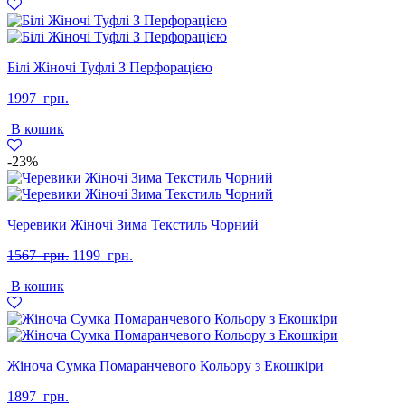
Білі Жіночі Туфлі З Перфорацією
1997
грн.
В кошик
-23%
Черевики Жіночі Зима Текстиль Чорний
Оригінальна
Поточна
1567
грн.
1199
грн.
ціна:
ціна:
В кошик
1567
1199
грн..
грн..
Жіноча Сумка Помаранчевого Кольору з Екошкіри
1897
грн.