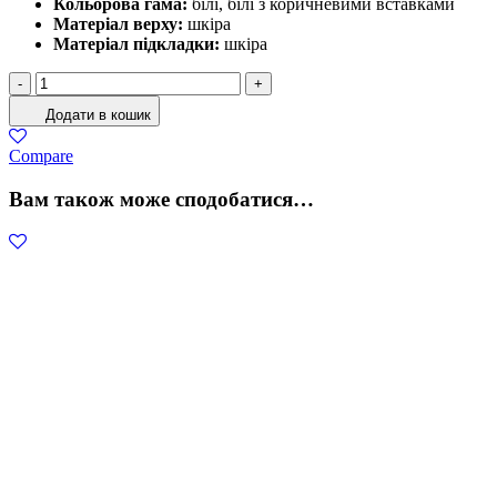
Кольорова гама:
білі, білі з коричневими вставками
Матеріал верху:
шкіра
Матеріал підкладки:
шкіра
Білі
-
+
Шкіряні
Додати в кошик
Кеди
З
Compare
Металевим
Замком
Вам також може сподобатися…
І
Коричневими
Вставками
кількість