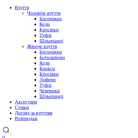
Взуття
Чоловіче взуття
Босоніжки
Кеди
Кросівки
Туфлі
Шльопанці
Жіноче взуття
Босоніжки
Ботильйони
Кеди
Крокси
Кросівки
Лофери
Туфлі
Черевики
Шльопанці
Аксесуари
Сумки
Догляд за взуттям
Розпродаж
0