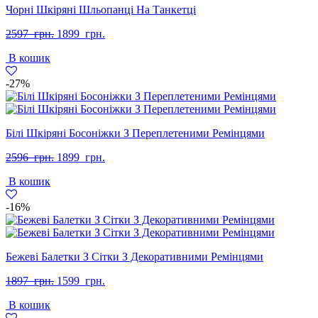
Чорні Шкіряні Шльопанці На Танкетці
Оригінальна
Поточна
2597
грн.
1899
грн.
ціна:
ціна:
В кошик
2597
1899
грн..
грн..
-27%
Білі Шкіряні Босоніжки З Переплетеними Ремінцями
Оригінальна
Поточна
2596
грн.
1899
грн.
ціна:
ціна:
В кошик
2596
1899
грн..
грн..
-16%
Бежеві Балетки З Сітки З Декоративними Ремінцями
Оригінальна
Поточна
1897
грн.
1599
грн.
ціна:
ціна:
В кошик
1897
1599