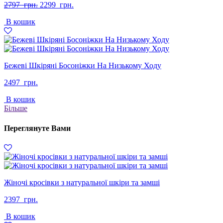
Оригінальна
Поточна
2797
грн.
2299
грн.
ціна:
ціна:
В кошик
2797
2299
грн..
грн..
Бежеві Шкіряні Босоніжки На Низькому Ходу
2497
грн.
В кошик
Більше
Переглянуте Вами
Жіночі кросівки з натуральної шкіри та замші
2397
грн.
В кошик