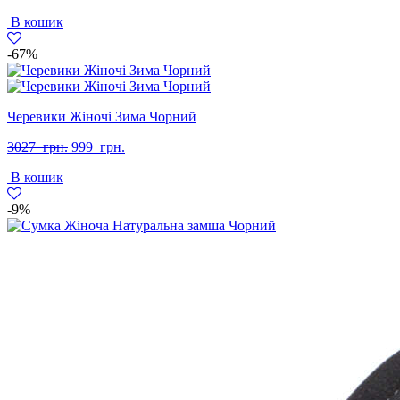
В кошик
-67%
Черевики Жіночі Зима Чорний
Оригінальна
Поточна
3027
грн.
999
грн.
ціна:
ціна:
В кошик
3027
999
грн..
грн..
-9%