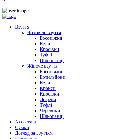
Взуття
Чоловіче взуття
Босоніжки
Кеди
Кросівки
Туфлі
Шльопанці
Жіноче взуття
Босоніжки
Ботильйони
Кеди
Крокси
Кросівки
Лофери
Туфлі
Черевики
Шльопанці
Аксесуари
Сумки
Догляд за взуттям
Розпродаж