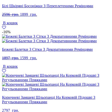
Білі Шкіряні Босоніжки З Переплетеними Ремінцями
Оригінальна
Поточна
2596
грн.
1899
грн.
ціна:
ціна:
В кошик
2596
1899
грн..
грн..
-16%
Бежеві Балетки З Сітки З Декоративними Ремінцями
Оригінальна
Поточна
1897
грн.
1599
грн.
ціна:
ціна:
В кошик
1897
1599
грн..
грн..
Коричневі Замшеві Шльопанці На Корковій Підошві З
Регульованими Пряжками
2797
грн.