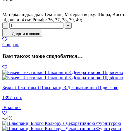
Матеріал підкладки: Текстиль; Матеріал верху: Шкіра; Висота
підошви: 4 см; Розмiр: 36, 37, 38, 39, 40;
Кеди
-
+
Жіночі
Додати в кошик
Натуральна
шкіра
Compare
Чорний
кількість
Вам також може сподобатися…
Бежеві Текстильні Шльопанці З Декоративною Підвіскою
1397
грн.
В кошик
-14%