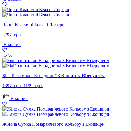
грн..
грн..
Чорні Класичні Бежеві Лофери
3797
грн.
В кошик
-14%
Білі Текстильні Еспадрильї З Вишитим Візерунком
Оригінальна
Поточна
1397
грн.
1199
грн.
ціна:
ціна:
1397
1199
В кошик
грн..
грн..
Жіноча Сумка Помаранчевого Кольору з Екошкіри