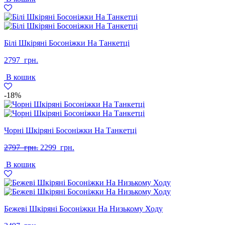
Білі Шкіряні Босоніжки На Танкетці
2797
грн.
В кошик
-18%
Чорні Шкіряні Босоніжки На Танкетці
Оригінальна
Поточна
2797
грн.
2299
грн.
ціна:
ціна:
В кошик
2797
2299
грн..
грн..
Бежеві Шкіряні Босоніжки На Низькому Ходу