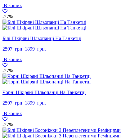
ціна:
ціна:
В кошик
2597
1799
грн..
грн..
-27%
Білі Шкіряні Шльопанці На Танкетці
Оригінальна
Поточна
2597
грн.
1899
грн.
ціна:
ціна:
В кошик
2597
1899
грн..
грн..
-27%
Чорні Шкіряні Шльопанці На Танкетці
Оригінальна
Поточна
2597
грн.
1899
грн.
ціна:
ціна:
В кошик
2597
1899
грн..
грн..
-27%