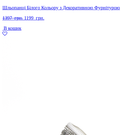
Шльопанці Білого Кольору з Декоративною Фурнітурою
Оригінальна
Поточна
1397
грн.
1199
грн.
ціна:
ціна:
В кошик
1397
1199
грн..
грн..