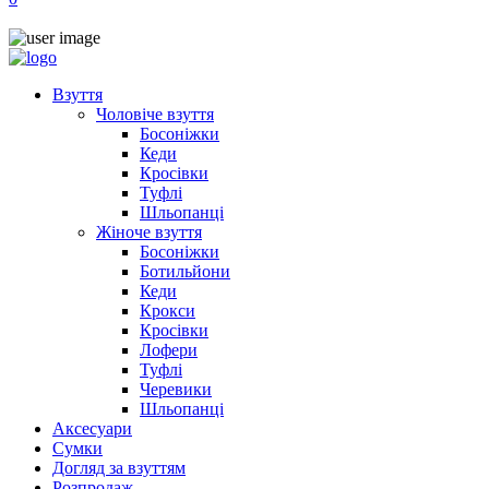
Взуття
Чоловіче взуття
Босоніжки
Кеди
Кросівки
Туфлі
Шльопанці
Жіноче взуття
Босоніжки
Ботильйони
Кеди
Крокси
Кросівки
Лофери
Туфлі
Черевики
Шльопанці
Аксесуари
Сумки
Догляд за взуттям
Розпродаж