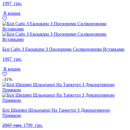
1997
грн.
В кошик
Білі Сабо З Екошкіри З Прозорими Силіконовими Вставками
1997
грн.
В кошик
-31%
Білі Шкіряні Шльопанці На Танкетці З Декоративною
Пряжкою
Оригінальна
Поточна
2597
грн.
1799
грн.