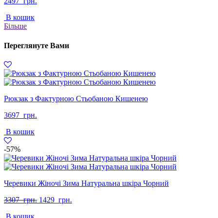
2497
грн.
В кошик
Більше
Переглянуте Вами
Рюкзак з Фактурною Стьобаною Кишенею
3697
грн.
В кошик
-57%
Черевики Жіночі Зима Натуральна шкіра Чорний
Оригінальна
Поточна
3307
грн.
1429
грн.
ціна:
ціна:
В кошик
3307
1429