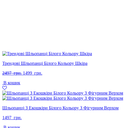
Трендові Шльопанці Білого Кольору Шкіра
Оригінальна
Поточна
2497
грн.
1499
грн.
ціна:
ціна:
В кошик
2497
1499
грн..
грн..
Шльопанці З Екошкіри Білого Кольору З Фігурним Верхом
1497
грн.
В кошик