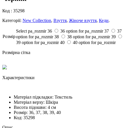
Код :
35298
Категорії:
New Collection
,
Взуття
,
Жіноче взуття
,
Кеди
.
Select pa_rozmir
36
36 option for pa_rozmir
37
37
Розмiр
option for pa_rozmir
38
38 option for pa_rozmir
39
39 option for pa_rozmir
40
40 option for pa_rozmir
Розмірна сітка
Характеристики
Матеріал підкладки:
Текстиль
Матеріал верху:
Шкіра
Висота підошви:
4 см
Розмiр:
36, 37, 38, 39, 40
Код:
35298
Опис