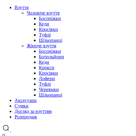
Взуття
Чоловіче взуття
Босоніжки
Кеди
Кросівки
Туфлі
Шльопанці
Жіноче взуття
Босоніжки
Ботильйони
Кеди
Крокси
Кросівки
Лофери
Туфлі
Черевики
Шльопанці
Аксесуари
Сумки
Догляд за взуттям
Розпродаж
0