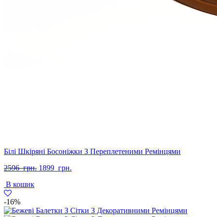
Білі Шкіряні Босоніжки З Переплетеними Ремінцями
Оригінальна
Поточна
2596
грн.
1899
грн.
ціна:
ціна:
В кошик
2596
1899
грн..
грн..
-16%