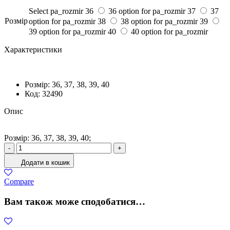
Select pa_rozmir
36
36 option for pa_rozmir
37
37
Розмiр
option for pa_rozmir
38
38 option for pa_rozmir
39
39 option for pa_rozmir
40
40 option for pa_rozmir
Характеристики
Розмiр:
36, 37, 38, 39, 40
Код:
32490
Опис
Розмiр: 36, 37, 38, 39, 40;
Кросівки
-
+
Жіночі
Додати в кошик
Шкіра
Карамель
Compare
кількість
Вам також може сподобатися…