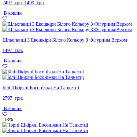
Оригінальна
Поточна
2497
грн.
1499
грн.
ціна:
ціна:
В кошик
2497
1499
грн..
грн..
Шльопанці З Екошкіри Білого Кольору З Фігурним Верхом
1497
грн.
В кошик
Білі Шкіряні Босоніжки На Танкетці
2797
грн.
В кошик
-18%