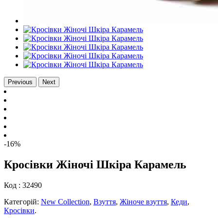
Previous
Next
-16%
Кросівки Жіночі Шкіра Карамель
Код :
32490
Категорій:
New Collection
,
Взуття
,
Жіноче взуття
,
Кеди
,
Кросівки
.