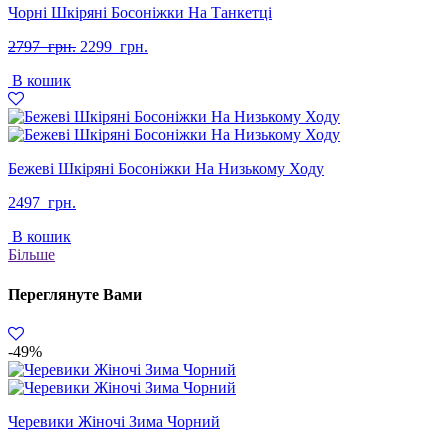
Чорні Шкіряні Босоніжки На Танкетці
Оригінальна
Поточна
2797
грн.
2299
грн.
ціна:
ціна:
В кошик
2797
2299
грн..
грн..
Бежеві Шкіряні Босоніжки На Низькому Ходу
2497
грн.
В кошик
Більше
Переглянуте Вами
-49%
Черевики Жіночі Зима Чорний