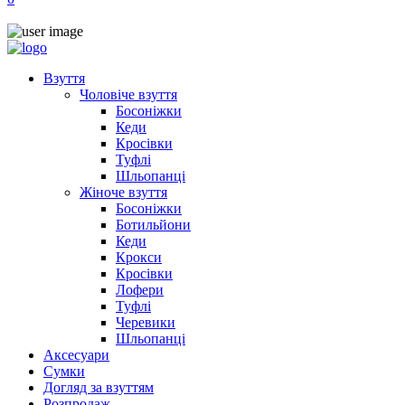
Взуття
Чоловіче взуття
Босоніжки
Кеди
Кросівки
Туфлі
Шльопанці
Жіноче взуття
Босоніжки
Ботильйони
Кеди
Крокси
Кросівки
Лофери
Туфлі
Черевики
Шльопанці
Аксесуари
Сумки
Догляд за взуттям
Розпродаж