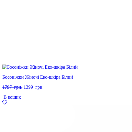
Босоніжки Жіночі Еко-шкіра Білий
Оригінальна
Поточна
1797
грн.
1399
грн.
ціна:
ціна:
В кошик
1797
1399
грн..
грн..