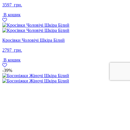
3597
грн.
В кошик
Кросівки Чоловічі Шкіра Білий
2797
грн.
В кошик
-39%
Босоніжки Жіночі Шкіра Білий
Оригінальна
Поточна
1977
грн.
1199
грн.
ціна:
ціна:
В кошик
1977
1199
грн..
грн..
-16%