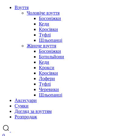
Взуття
Чоловіче взуття
Босоніжки
Кеди
Кросівки
Туфлі
Шльопанці
Жіноче взуття
Босоніжки
Ботильйони
Кеди
Крокси
Кросівки
Лофери
Туфлі
Черевики
Шльопанці
Аксесуари
Сумки
Догляд за взуттям
Розпродаж
0