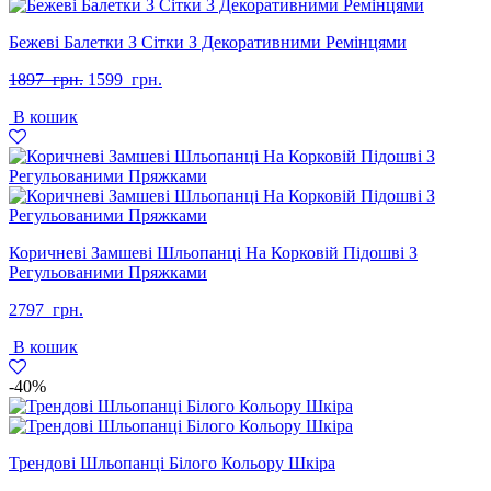
Бежеві Балетки З Сітки З Декоративними Ремінцями
Оригінальна
Поточна
1897
грн.
1599
грн.
ціна:
ціна:
В кошик
1897
1599
грн..
грн..
Коричневі Замшеві Шльопанці На Корковій Підошві З
Регульованими Пряжками
2797
грн.
В кошик
-40%
Трендові Шльопанці Білого Кольору Шкіра