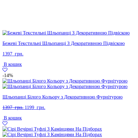
Бежеві Текстильні Шльопанці З Декоративною Підвіскою
1397
грн.
В кошик
-14%
Шльопанці Білого Кольору з Декоративною Фурнітурою
Оригінальна
Поточна
1397
грн.
1199
грн.
ціна:
ціна:
В кошик
1397
1199
грн..
грн..