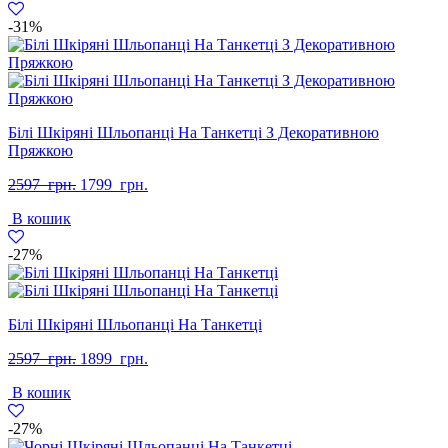
-31%
Білі Шкіряні Шльопанці На Танкетці З Декоративною
Пряжкою
Оригінальна
Поточна
2597
грн.
1799
грн.
ціна:
ціна:
В кошик
2597
1799
грн..
грн..
-27%
Білі Шкіряні Шльопанці На Танкетці
Оригінальна
Поточна
2597
грн.
1899
грн.
ціна:
ціна:
В кошик
2597
1899
грн..
грн..
-27%