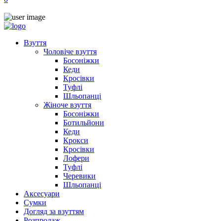
Взуття
Чоловіче взуття
Босоніжки
Кеди
Кросівки
Туфлі
Шльопанці
Жіноче взуття
Босоніжки
Ботильйони
Кеди
Крокси
Кросівки
Лофери
Туфлі
Черевики
Шльопанці
Аксесуари
Сумки
Догляд за взуттям
Розпродаж