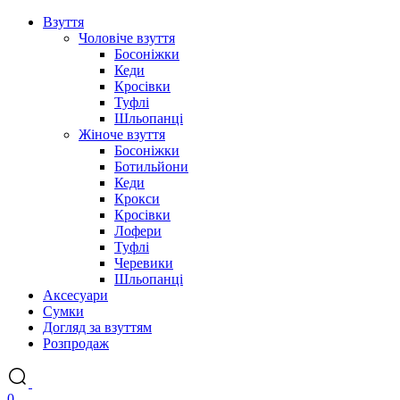
Взуття
Чоловіче взуття
Босоніжки
Кеди
Кросівки
Туфлі
Шльопанці
Жіноче взуття
Босоніжки
Ботильйони
Кеди
Крокси
Кросівки
Лофери
Туфлі
Черевики
Шльопанці
Аксесуари
Сумки
Догляд за взуттям
Розпродаж
0