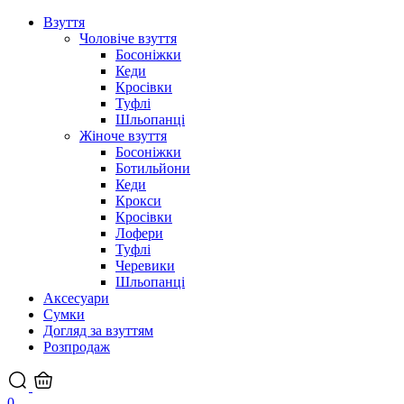
Взуття
Чоловіче взуття
Босоніжки
Кеди
Кросівки
Туфлі
Шльопанці
Жіноче взуття
Босоніжки
Ботильйони
Кеди
Крокси
Кросівки
Лофери
Туфлі
Черевики
Шльопанці
Аксесуари
Сумки
Догляд за взуттям
Розпродаж
0