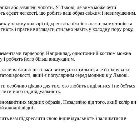
апки або замшеві чоботи. У Львові, де зима може бути
ють ефект легкості, що робить ваш образ свіжим і невимушеним.
ик у такому кольорі підкреслять ніжність пастельних тонів та
ність і прагне виглядати стильно навіть у холодну пору року.
елементами гардеробу. Наприклад, однотонний костюм можна
у і роблять його більш вишуканим.
, коли важливо не тільки виглядати стильно, але й відчувати
гатошаровості, який є популярним серед модників у Львові.
и особливо цікаво для тих, хто любить виділятися і не боїться
слити його індивідуальність.
номанітних модних образів. Незалежно від того, який колір ви
йхолодніші дні.
олить вам підкреслити свою індивідуальність і залишатися в