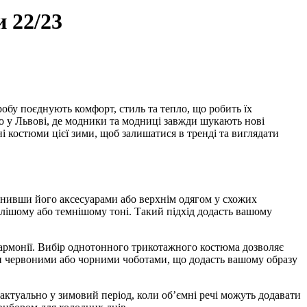
и 22/23
обу поєднують комфорт, стиль та тепло, що робить їх
во у Львові, де модники та модниці завжди шукають нові
і костюми цієї зими, щоб залишатися в тренді та виглядати
нивши його аксесуарами або верхнім одягом у схожих
тлішому або темнішому тоні. Такий підхід додасть вашому
гармонії. Вибір однотонного трикотажного костюма дозволяє
ти червоними або чорними чоботами, що додасть вашому образу
актуально у зимовий період, коли об’ємні речі можуть додавати