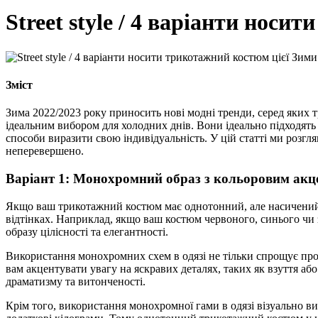
Street style / 4 варіанти носи
Зміст
Зима 2022/2023 року приносить нові модні тренди, серед яких 
ідеальним вибором для холодних днів. Вони ідеально підходять 
способи виразити свою індивідуальність. У цій статті ми розгл
неперевершено.
Варіант 1: Монохромний образ з кольоровим акц
Якщо ваш трикотажний костюм має однотонний, але насичений 
відтінках. Наприклад, якщо ваш костюм червоного, синього чи 
образу цілісності та елегантності.
Використання монохромних схем в одязі не тільки спрощує про
вам акцентувати увагу на яскравих деталях, таких як взуття 
драматизму та витонченості.
Крім того, використання монохромної гами в одязі візуально в