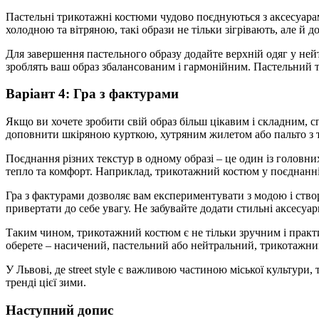
Пастельні трикотажні костюми чудово поєднуються з аксесуарам
холодною та вітряною, такі образи не тільки зігрівають, але й
Для завершення пастельного образу додайте верхній одяг у нейт
зроблять ваш образ збалансованим і гармонійним. Пастельний тр
Варіант 4: Гра з фактурами
Якщо ви хочете зробити свій образ більш цікавим і складним
доповнити шкіряною курткою, хутряним жилетом або пальто з т
Поєднання різних текстур в одному образі – це один із головних
тепло та комфорт. Наприклад, трикотажний костюм у поєднанні
Гра з фактурами дозволяє вам експериментувати з модою і створ
привертати до себе увагу. Не забувайте додати стильні аксесуар
Таким чином, трикотажний костюм є не тільки зручним і практи
оберете – насичений, пастельний або нейтральний, трикотажни
У Львові, де street style є важливою частиною міської культур
тренді цієї зими.
Наступний допис