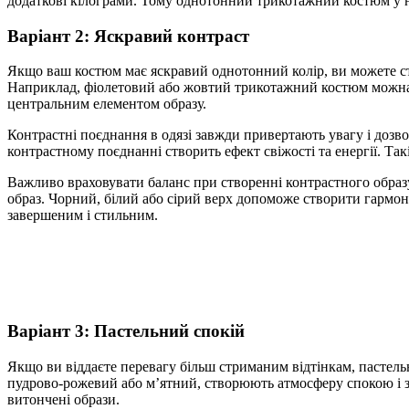
додаткові кілограми. Тому однотонний трикотажний костюм у н
Варіант 2: Яскравий контраст
Якщо ваш костюм має яскравий однотонний колір, ви можете ст
Наприклад, фіолетовий або жовтий трикотажний костюм можна п
центральним елементом образу.
Контрастні поєднання в одязі завжди привертають увагу і дозв
контрастному поєднанні створить ефект свіжості та енергії. Та
Важливо враховувати баланс при створенні контрастного образ
образ. Чорний, білий або сірий верх допоможе створити гармон
завершеним і стильним.
Варіант 3: Пастельний спокій
Якщо ви віддаєте перевагу більш стриманим відтінкам, пастел
пудрово-рожевий або м’ятний, створюють атмосферу спокою і з
витончені образи.