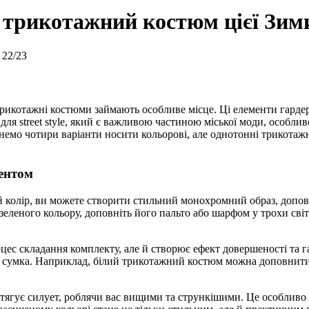
ти трикотажний костюм цієї Зим
трикотажні костюми займають особливе місце. Ці елементи гардер
для street style, який є важливою частиною міської моди, особли
янемо чотири варіанти носити кольорові, але однотонні трикотажн
ентом
колір, ви можете створити стильний монохромний образ, допов
зеленого кольору, доповніть його пальто або шарфом у трохи сві
цес складання комплекту, але й створює ефект довершеності та 
або сумка. Наприклад, білий трикотажний костюм можна доповни
итягує силует, роблячи вас вищими та стрункішими. Це особливо 