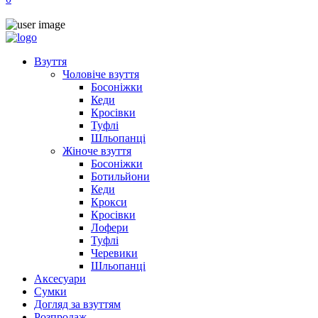
Взуття
Чоловіче взуття
Босоніжки
Кеди
Кросівки
Туфлі
Шльопанці
Жіноче взуття
Босоніжки
Ботильйони
Кеди
Крокси
Кросівки
Лофери
Туфлі
Черевики
Шльопанці
Аксесуари
Сумки
Догляд за взуттям
Розпродаж