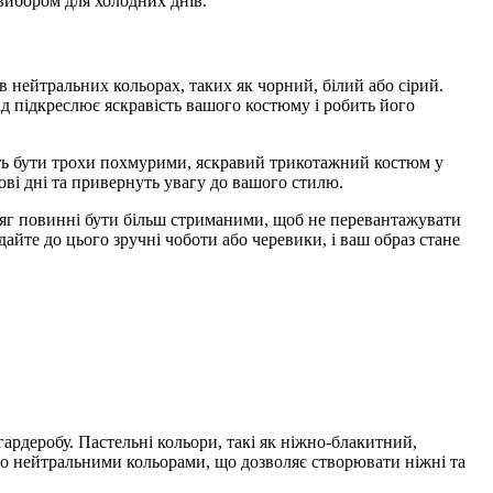
вибором для холодних днів.
нейтральних кольорах, таких як чорний, білий або сірий.
 підкреслює яскравість вашого костюму і робить його
жуть бути трохи похмурими, яскравий трикотажний костюм у
ові дні та привернуть увагу до вашого стилю.
одяг повинні бути більш стриманими, щоб не перевантажувати
йте до цього зручні чоботи або черевики, і ваш образ стане
рдеробу. Пастельні кольори, такі як ніжно-блакитний,
бо нейтральними кольорами, що дозволяє створювати ніжні та