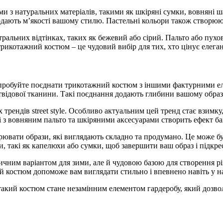
и з натуральних матеріалів, такими як шкіряні сумки, вовняні ш
 додають м’якості вашому стилю. Пастельні кольори також створю
ральних відтінках, таких як бежевий або сірий. Пальто або пухов
икотажний костюм – це чудовий вибір для тих, хто цінує елегант
, спробуйте поєднати трикотажний костюм з іншими фактурними 
відової тканини. Такі поєднання додають глибини вашому образ
 трендів street style. Особливо актуальним цей тренд стає взимку
 з вовняним пальто та шкіряними аксесуарами створить ефект ба
ювати образи, які виглядають складно та продумано. Це може бут
и, такі як капелюхи або сумки, щоб завершити ваш образ і підкре
чним варіантом для зими, але й чудовою базою для створення різ
й костюм допоможе вам виглядати стильно і впевнено навіть у на
и, такий костюм стане незамінним елементом гардеробу, який дозв