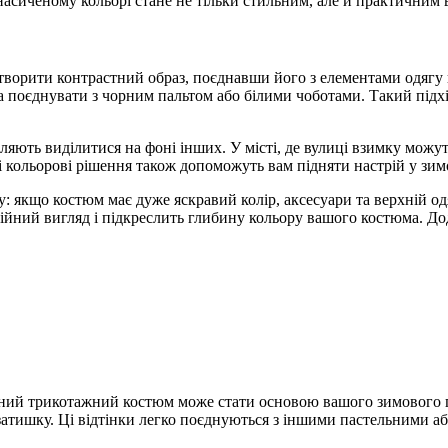
асиченому кольорі стане не тільки стильним, але й практичним 
ворити контрастний образ, поєднавши його з елементами одягу в 
оєднувати з чорним пальтом або білими чоботами. Такий підхід
оляють виділитися на фоні інших. У місті, де вулиці взимку мо
кі кольорові рішення також допоможуть вам підняти настрій у зим
у: якщо костюм має дуже яскравий колір, аксесуари та верхній 
ійний вигляд і підкреслить глибину кольору вашого костюма. Дода
ьний трикотажний костюм може стати основою вашого зимового га
атишку. Ці відтінки легко поєднуються з іншими пастельними а