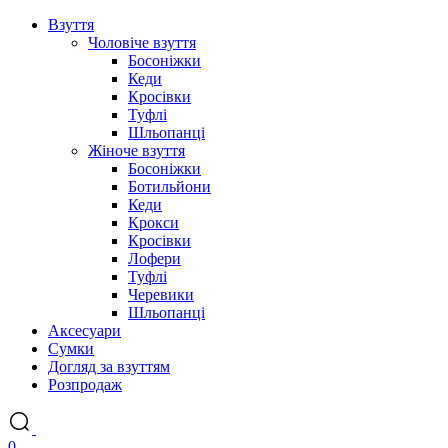
Взуття
Чоловіче взуття
Босоніжки
Кеди
Кросівки
Туфлі
Шльопанці
Жіноче взуття
Босоніжки
Ботильйони
Кеди
Крокси
Кросівки
Лофери
Туфлі
Черевики
Шльопанці
Аксесуари
Сумки
Догляд за взуттям
Розпродаж
0