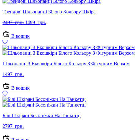
Трендові Шльопанці Білого Кольору Шкіра
Оригінальна
Поточна
2497
грн.
1499
грн.
ціна:
ціна:
2497
1499
В кошик
грн..
грн..
Шльопанці З Екошкіри Білого Кольору З Фігурним Верхом
1497
грн.
В кошик
Білі Шкіряні Босоніжки На Танкетці
2797
грн.
В кошик