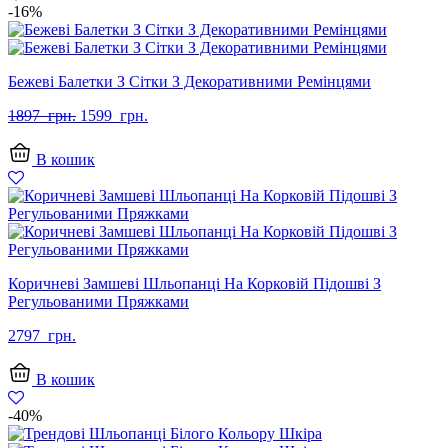
-16%
Бежеві Балетки З Сітки З Декоративними Ремінцями
Оригінальна
Поточна
1897
грн.
1599
грн.
ціна:
ціна:
1897
1599
В кошик
грн..
грн..
Коричневі Замшеві Шльопанці На Корковій Підошві З
Регульованими Пряжками
2797
грн.
В кошик
-40%