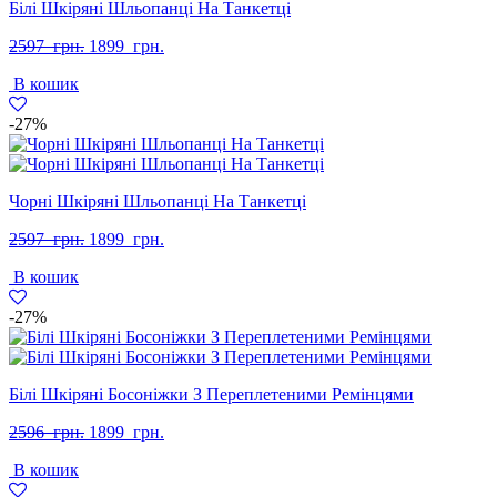
Білі Шкіряні Шльопанці На Танкетці
Оригінальна
Поточна
2597
грн.
1899
грн.
ціна:
ціна:
В кошик
2597
1899
грн..
грн..
-27%
Чорні Шкіряні Шльопанці На Танкетці
Оригінальна
Поточна
2597
грн.
1899
грн.
ціна:
ціна:
В кошик
2597
1899
грн..
грн..
-27%
Білі Шкіряні Босоніжки З Переплетеними Ремінцями
Оригінальна
Поточна
2596
грн.
1899
грн.
ціна:
ціна:
В кошик
2596
1899
грн..
грн..