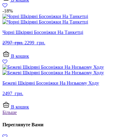
-18%
Чорні Шкіряні Босоніжки На Танкетці
Оригінальна
Поточна
2797
грн.
2299
грн.
ціна:
ціна:
2797
2299
В кошик
грн..
грн..
Бежеві Шкіряні Босоніжки На Низькому Ходу
2497
грн.
В кошик
Більше
Переглянуте Вами