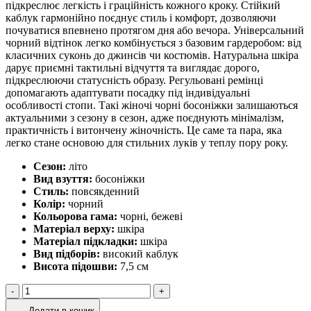
підкреслює легкість і граційність кожного кроку. Стійкий
каблук гармонійно поєднує стиль і комфорт, дозволяючи
почуватися впевнено протягом дня або вечора. Універсальний
чорний відтінок легко комбінується з базовим гардеробом: від
класичних суконь до джинсів чи костюмів. Натуральна шкіра
дарує приємні тактильні відчуття та виглядає дорого,
підкреслюючи статусність образу. Регульовані ремінці
допомагають адаптувати посадку під індивідуальні
особливості стопи. Такі жіночі чорні босоніжки залишаються
актуальними з сезону в сезон, адже поєднують мінімалізм,
практичність і витончену жіночність. Це саме та пара, яка
легко стане основою для стильних луків у теплу пору року.
Сезон:
літо
Вид взуття:
босоніжки
Стиль:
повсякденний
Колір:
чорний
Кольорова гама:
чорні, бежеві
Матеріал верху:
шкіра
Матеріал підкладки:
шкіра
Вид підборів:
високий каблук
Висота підошви:
7,5 см
Чорні
-
+
Босоніжки
Додати в кошик