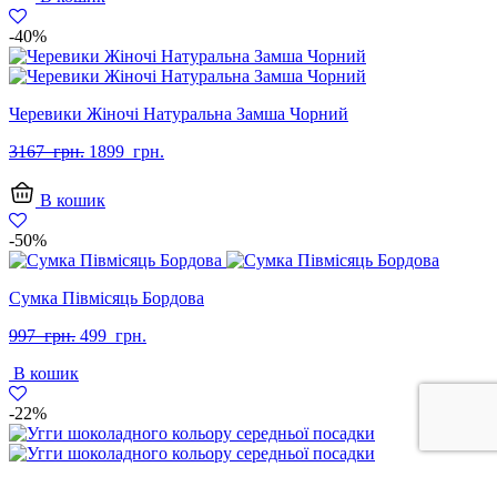
грн..
грн..
-40%
Черевики Жіночі Натуральна Замша Чорний
Оригінальна
Поточна
3167
грн.
1899
грн.
ціна:
ціна:
3167
1899
В кошик
грн..
грн..
-50%
Сумка Півмісяць Бордова
Оригінальна
Поточна
997
грн.
499
грн.
ціна:
ціна:
В кошик
997
499
грн..
грн..
-22%
Угги шоколадного кольору середньої посадки