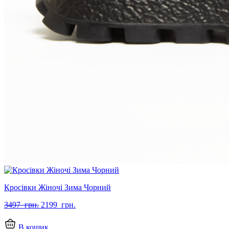
Кросівки Жіночі Зима Чорний
Оригінальна
Поточна
3497
грн.
2199
грн.
ціна:
ціна:
3497
2199
В кошик