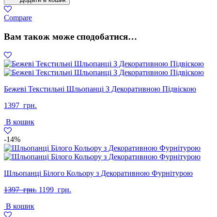
зі
Шкіри
Compare
з
Регульованими
Вам також може сподобатися…
Ремінцями
кількість
Бежеві Текстильні Шльопанці З Декоративною Підвіскою
1397
грн.
В кошик
-14%
Шльопанці Білого Кольору з Декоративною Фурнітурою
Оригінальна
Поточна
1397
грн.
1199
грн.
ціна:
ціна:
В кошик
1397
1199
грн..
грн..