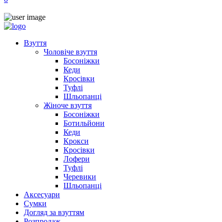
Взуття
Чоловіче взуття
Босоніжки
Кеди
Кросівки
Туфлі
Шльопанці
Жіноче взуття
Босоніжки
Ботильйони
Кеди
Крокси
Кросівки
Лофери
Туфлі
Черевики
Шльопанці
Аксесуари
Сумки
Догляд за взуттям
Розпродаж