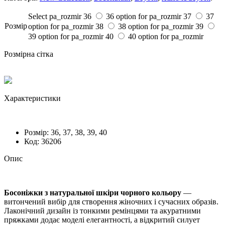
Select pa_rozmir
36
36 option for pa_rozmir
37
37
Розмiр
option for pa_rozmir
38
38 option for pa_rozmir
39
39 option for pa_rozmir
40
40 option for pa_rozmir
Розмірна сітка
Характеристики
Розмiр:
36, 37, 38, 39, 40
Код:
36206
Опис
Босоніжки з натуральної шкіри чорного кольору
—
витончений вибір для створення жіночних і сучасних образів.
Лаконічний дизайн із тонкими ремінцями та акуратними
пряжками додає моделі елегантності, а відкритий силует