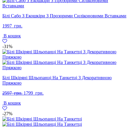
Білі Сабо З Екошкіри З Прозорими Силіконовими Вставками
1997
грн.
В кошик
-31%
Білі Шкіряні Шльопанці На Танкетці З Декоративною
Пряжкою
Оригінальна
Поточна
2597
грн.
1799
грн.
ціна:
ціна:
В кошик
2597
1799
грн..
грн..
-27%