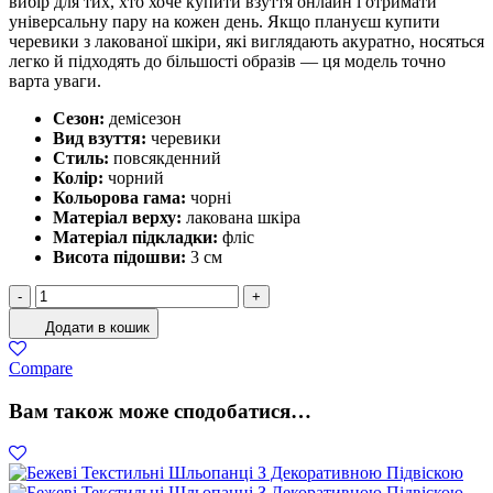
вибір для тих, хто хоче купити взуття онлайн і отримати
універсальну пару на кожен день. Якщо плануєш купити
черевики з лакованої шкіри, які виглядають акуратно, носяться
легко й підходять до більшості образів — ця модель точно
варта уваги.
Сезон:
демісезон
Вид взуття:
черевики
Стиль:
повсякденний
Колір:
чорний
Кольорова гама:
чорні
Матеріал верху:
лакована шкіра
Матеріал підкладки:
фліс
Висота підошви:
3 см
Черевики
-
+
Жіночі
Додати в кошик
Лакована
шкіра
Compare
Чорний
кількість
Вам також може сподобатися…