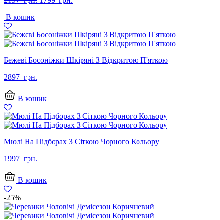
2197
грн.
1799
грн.
ціна:
ціна:
В кошик
2197
1799
грн..
грн..
Бежеві Босоніжки Шкіряні З Відкритою П'яткою
2897
грн.
В кошик
Мюлі На Підборах З Сіткою Чорного Кольору
1997
грн.
В кошик
-25%