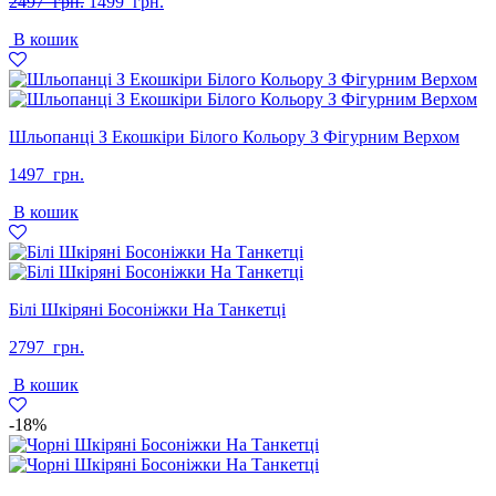
Оригінальна
Поточна
2497
грн.
1499
грн.
ціна:
ціна:
В кошик
2497
1499
грн..
грн..
Шльопанці З Екошкіри Білого Кольору З Фігурним Верхом
1497
грн.
В кошик
Білі Шкіряні Босоніжки На Танкетці
2797
грн.
В кошик
-18%