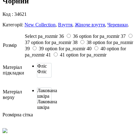
Чорний
Код :
34621
Категорії:
New Collection
,
Взуття
,
Жіноче взуття
,
Черевики
.
Select pa_rozmir
36
36 option for pa_rozmir
37
37 option for pa_rozmir
38
38 option for pa_rozmir
Розмiр
39
39 option for pa_rozmir
40
40 option for
pa_rozmir
41
41 option for pa_rozmir
Фліс
Матеріал
Фліс
підкладки
Лакована
Матеріал
шкіра
верху
Лакована
шкіра
Розмірна сітка