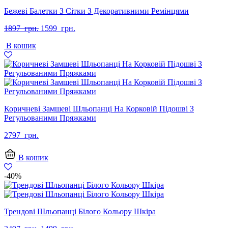
Бежеві Балетки З Сітки З Декоративними Ремінцями
Оригінальна
Поточна
1897
грн.
1599
грн.
ціна:
ціна:
В кошик
1897
1599
грн..
грн..
Коричневі Замшеві Шльопанці На Корковій Підошві З
Регульованими Пряжками
2797
грн.
В кошик
-40%
Трендові Шльопанці Білого Кольору Шкіра