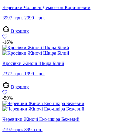
Черевики Чоловічі Демісезон Коричневий
Оригінальна
Поточна
3997
грн.
2999
грн.
ціна:
ціна:
3997
2999
В кошик
грн..
грн..
-16%
Кросівки Жіночі Шкіра Білий
Оригінальна
Поточна
2377
грн.
1999
грн.
ціна:
ціна:
2377
1999
В кошик
грн..
грн..
-59%
Черевики Жіночі Еко-шкіра Бежевий
Оригінальна
Поточна
2197
грн.
899
грн.
ціна:
ціна: