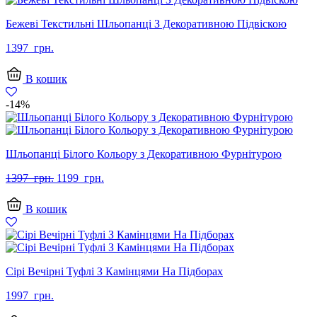
Бежеві Текстильні Шльопанці З Декоративною Підвіскою
1397
грн.
В кошик
-14%
Шльопанці Білого Кольору з Декоративною Фурнітурою
Оригінальна
Поточна
1397
грн.
1199
грн.
ціна:
ціна:
1397
1199
В кошик
грн..
грн..
Сірі Вечірні Туфлі З Камінцями На Підборах
1997
грн.