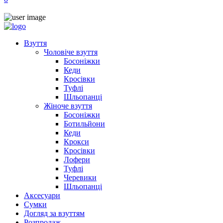
Взуття
Чоловіче взуття
Босоніжки
Кеди
Кросівки
Туфлі
Шльопанці
Жіноче взуття
Босоніжки
Ботильйони
Кеди
Крокси
Кросівки
Лофери
Туфлі
Черевики
Шльопанці
Аксесуари
Сумки
Догляд за взуттям
Розпродаж