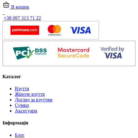
2197
899
В кошик
грн..
грн..
+38 097 313 71 22
Каталог
Взуття
Жіноче взуття
Догляд за взуттям
Сумки
Аксесуари
Інформація
Блог