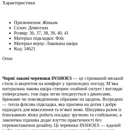
Характеристики
Призначення:
Жінкам
Сезон:
Демісезон
Розмiр:
36, 37, 38, 39, 40, 41
Матеріал підкладки:
Фліс
Матеріал верху:
Лакована шкіра
Код:
34621
Опис
Чорні лакові черевики
INSHOES
— це стриманий міський
стиль із акцентом на комфорт у прохолодну погоду. М’яка
натуральна лакова шкіра створює охайний силует і виглядає
універсально, тож пара легко поєднується з джинсами,
брюками чи повсякденними образами на щодень. Всередині
— тепла флісова підкладка, яка приємна на дотик і добре
підходить для міжсезоння та м’якої зими. Шнурівка разом із
блискавкою збоку робить посадку зручною та стабільною, а
лаконічна підошва додає взуттю практичності без
перевантаження дизайну. Ці черевики INSHOES — вдалий