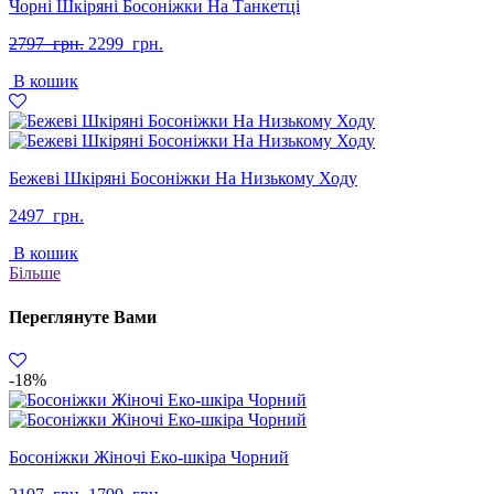
Чорні Шкіряні Босоніжки На Танкетці
Оригінальна
Поточна
2797
грн.
2299
грн.
ціна:
ціна:
В кошик
2797
2299
грн..
грн..
Бежеві Шкіряні Босоніжки На Низькому Ходу
2497
грн.
В кошик
Більше
Переглянуте Вами
-18%
Босоніжки Жіночі Еко-шкіра Чорний
Оригінальна
Поточна