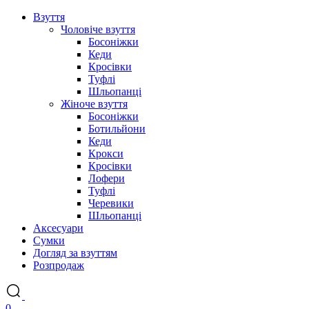
Взуття
Чоловіче взуття
Босоніжки
Кеди
Кросівки
Туфлі
Шльопанці
Жіноче взуття
Босоніжки
Ботильйони
Кеди
Крокси
Кросівки
Лофери
Туфлі
Черевики
Шльопанці
Аксесуари
Сумки
Догляд за взуттям
Розпродаж
0