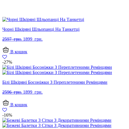
Чорні Шкіряні Шльопанці На Танкетці
Оригінальна
Поточна
2597
грн.
1899
грн.
ціна:
ціна:
2597
1899
В кошик
грн..
грн..
-27%
Білі Шкіряні Босоніжки З Переплетеними Ремінцями
Оригінальна
Поточна
2596
грн.
1899
грн.
ціна:
ціна:
2596
1899
В кошик
грн..
грн..
-16%