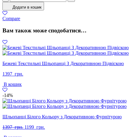
Жіночі
Додати в кошик
Демісезон
Натуральна
Compare
шкіра
Чорний
Вам також може сподобатися…
кількість
Бежеві Текстильні Шльопанці З Декоративною Підвіскою
1397
грн.
В кошик
-14%
Шльопанці Білого Кольору з Декоративною Фурнітурою
Оригінальна
Поточна
1397
грн.
1199
грн.
ціна:
ціна: