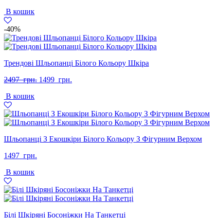
В кошик
-40%
Трендові Шльопанці Білого Кольору Шкіра
Оригінальна
Поточна
2497
грн.
1499
грн.
ціна:
ціна:
В кошик
2497
1499
грн..
грн..
Шльопанці З Екошкіри Білого Кольору З Фігурним Верхом
1497
грн.
В кошик
Білі Шкіряні Босоніжки На Танкетці