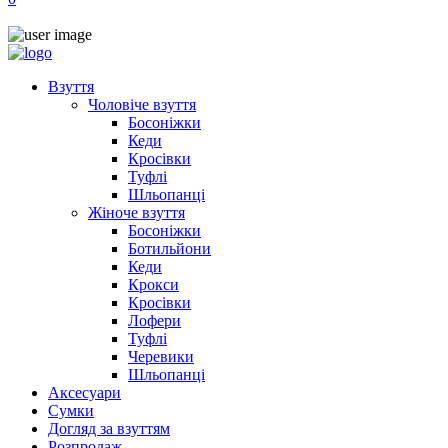
Взуття
Чоловіче взуття
Босоніжки
Кеди
Кросівки
Туфлі
Шльопанці
Жіноче взуття
Босоніжки
Ботильйони
Кеди
Крокси
Кросівки
Лофери
Туфлі
Черевики
Шльопанці
Аксесуари
Сумки
Догляд за взуттям
Розпродаж