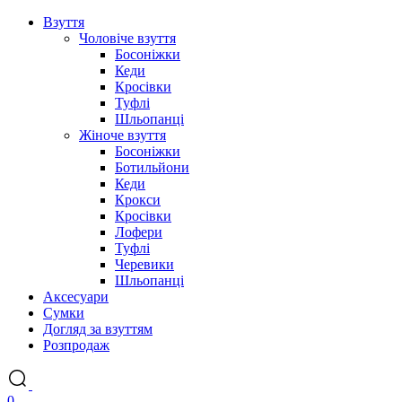
Взуття
Чоловіче взуття
Босоніжки
Кеди
Кросівки
Туфлі
Шльопанці
Жіноче взуття
Босоніжки
Ботильйони
Кеди
Крокси
Кросівки
Лофери
Туфлі
Черевики
Шльопанці
Аксесуари
Сумки
Догляд за взуттям
Розпродаж
0