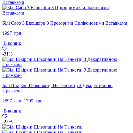
Білі Сабо З Екошкіри З Прозорими Силіконовими Вставками
1997
грн.
В кошик
-31%
Білі Шкіряні Шльопанці На Танкетці З Декоративною
Пряжкою
Оригінальна
Поточна
2597
грн.
1799
грн.
ціна:
ціна:
В кошик
2597
1799
грн..
грн..
-27%