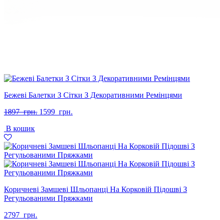
Бежеві Балетки З Сітки З Декоративними Ремінцями
Оригінальна
Поточна
1897
грн.
1599
грн.
ціна:
ціна:
В кошик
1897
1599
грн..
грн..
Коричневі Замшеві Шльопанці На Корковій Підошві З
Регульованими Пряжками
2797
грн.