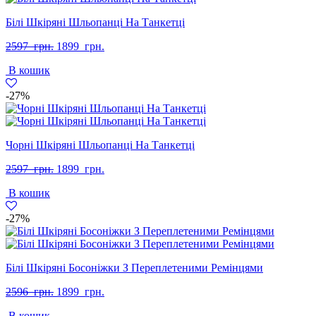
Білі Шкіряні Шльопанці На Танкетці
Оригінальна
Поточна
2597
грн.
1899
грн.
ціна:
ціна:
В кошик
2597
1899
грн..
грн..
-27%
Чорні Шкіряні Шльопанці На Танкетці
Оригінальна
Поточна
2597
грн.
1899
грн.
ціна:
ціна:
В кошик
2597
1899
грн..
грн..
-27%
Білі Шкіряні Босоніжки З Переплетеними Ремінцями
Оригінальна
Поточна
2596
грн.
1899
грн.
ціна:
ціна:
В кошик