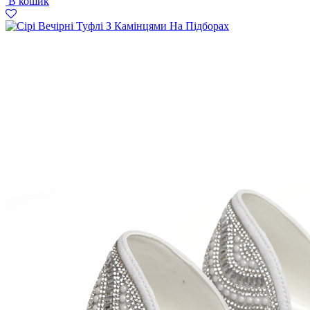
В кошик
1397
1199
грн..
грн..