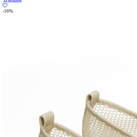
2596
1899
грн..
грн..
-16%