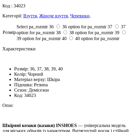
Код :
34023
Категорії:
Взуття
,
Жіноче взуття
,
Черевики
.
Select pa_rozmir
36
36 option for pa_rozmir
37
37
Розмiр
option for pa_rozmir
38
38 option for pa_rozmir
39
39 option for pa_rozmir
40
40 option for pa_rozmir
Характеристики
Розмiр:
36, 37, 38, 39, 40
Колір:
Чорний
Матеріал верху:
Шкіра
Підошва:
Резина
Сезон:
Демісезон
Код:
34023
Опис
Шкіряні козаки (казаки) INSHOES
— універсальна модель
для міських образів із характером. Витягнутий носок і стійкий