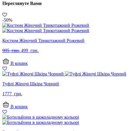
Переглянуте Вами
-50%
Костюм Жіночий Трикотажний Рожевий
Оригінальна
Поточна
995
грн.
499
грн.
ціна:
ціна:
995
499
В кошик
грн..
грн..
Туфлі Жіночі Шкіра Чорний
1777
грн.
В кошик