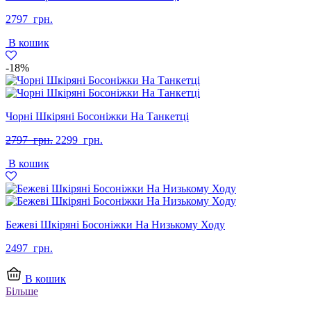
2797
грн.
В кошик
-18%
Чорні Шкіряні Босоніжки На Танкетці
Оригінальна
Поточна
2797
грн.
2299
грн.
ціна:
ціна:
В кошик
2797
2299
грн..
грн..
Бежеві Шкіряні Босоніжки На Низькому Ходу
2497
грн.
В кошик
Більше