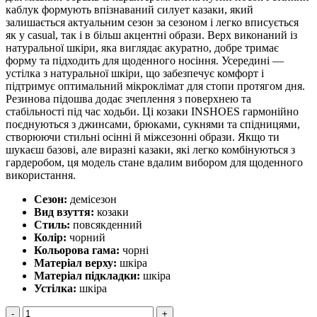
каблук формують впізнаваний силует казаки, який
залишається актуальним сезон за сезоном і легко вписується
як у casual, так і в більш акцентні образи. Верх виконаний із
натуральної шкіри, яка виглядає акуратно, добре тримає
форму та підходить для щоденного носіння. Усередині —
устілка з натуральної шкіри, що забезпечує комфорт і
підтримує оптимальний мікроклімат для стопи протягом дня.
Резинова підошва додає зчеплення з поверхнею та
стабільності під час ходьби. Ці козаки INSHOES гармонійно
поєднуються з джинсами, брюками, сукнями та спідницями,
створюючи стильні осінні й міжсезонні образи. Якщо ти
шукаєш базові, але виразні казаки, які легко комбінуються з
гардеробом, ця модель стане вдалим вибором для щоденного
використання.
Сезон:
демісезон
Вид взуття:
козаки
Стиль:
повсякденний
Колір:
чорний
Кольорова гама:
чорні
Матеріал верху:
шкіра
Матеріал підкладки:
шкіра
Устілка:
шкіра
Козаки
-
+