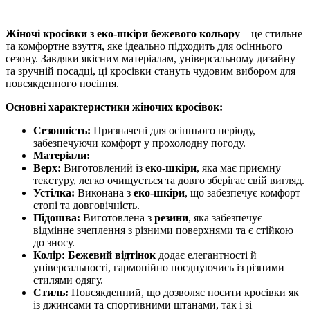
Жіночі кросівки з еко-шкіри бежевого кольору
– це стильне
та комфортне взуття, яке ідеально підходить для осіннього
сезону. Завдяки якісним матеріалам, універсальному дизайну
та зручній посадці, ці кросівки стануть чудовим вибором для
повсякденного носіння.
Основні характеристики жіночих кросівок:
Сезонність:
Призначені для осіннього періоду,
забезпечуючи комфорт у прохолодну погоду.
Матеріали:
Верх:
Виготовлений із
еко-шкіри
, яка має приємну
текстуру, легко очищується та довго зберігає свій вигляд.
Устілка:
Виконана з
еко-шкіри
, що забезпечує комфорт
стопі та довговічність.
Підошва:
Виготовлена з
резини
, яка забезпечує
відмінне зчеплення з різними поверхнями та є стійкою
до зносу.
Колір:
Бежевий відтінок
додає елегантності й
універсальності, гармонійно поєднуючись із різними
стилями одягу.
Стиль:
Повсякденний, що дозволяє носити кросівки як
із джинсами та спортивними штанами, так і зі