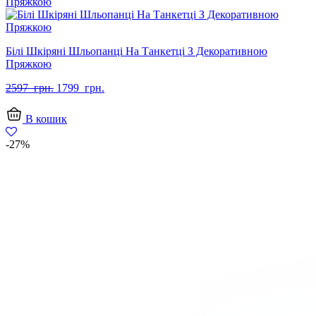
Білі Шкіряні Шльопанці На Танкетці З Декоративною
Пряжкою
Оригінальна
Поточна
2597
грн.
1799
грн.
ціна:
ціна:
2597
1799
В кошик
грн..
грн..
-27%