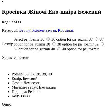
Кросівки Жіночі Еко-шкіра Бежевий
Код :
33433
Категорії:
Взуття
,
Жіноче взуття
,
Кросівки
.
Select pa_rozmir
36
36 option for pa_rozmir
37
37
Розмiр
option for pa_rozmir
38
38 option for pa_rozmir
39
39 option for pa_rozmir
40
40 option for pa_rozmir
Характеристики
Розмiр:
36, 37, 38, 39, 40
Колір:
Бежевий
Сезон:
Демісезон
Матеріал верху:
Еко-шкіра
Підошва:
Резина
Код:
33433
Опис