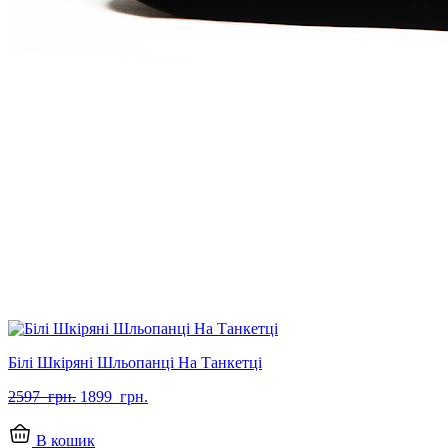
Білі Шкіряні Шльопанці На Танкетці
Оригінальна
Поточна
2597
грн.
1899
грн.
ціна:
ціна:
2597
1899
В кошик