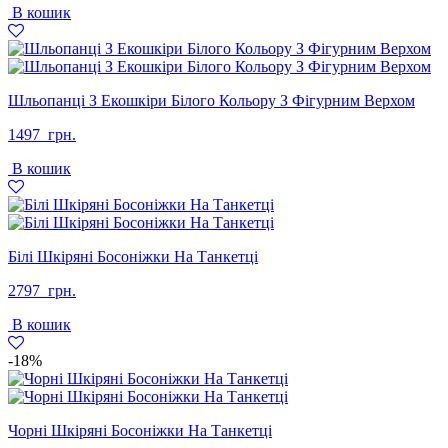
В кошик
2497
1499
грн..
грн..
Шльопанці З Екошкіри Білого Кольору З Фігурним Верхом
1497
грн.
В кошик
Білі Шкіряні Босоніжки На Танкетці
2797
грн.
В кошик
-18%
Чорні Шкіряні Босоніжки На Танкетці