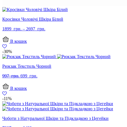
Кросівки Чоловічі Шкіра Білий
1899
грн.
–
2697
грн.
В кошик
-30%
Рюкзак Текстиль Чорний
Оригінальна
Поточна
997
грн.
699
грн.
ціна:
ціна:
997
699
В кошик
грн..
грн..
-11%
Чоботи з Натуральної Шкіри та Підкладкою з Цегейки