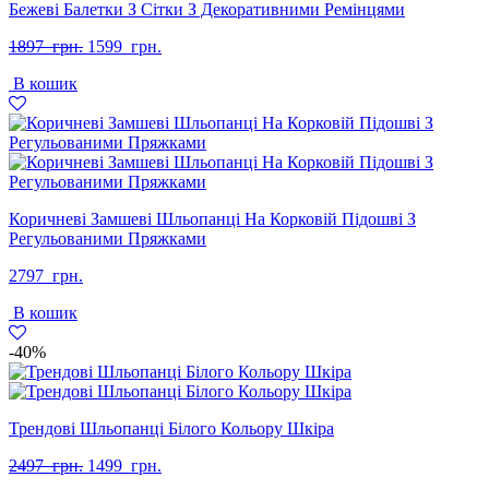
Бежеві Балетки З Сітки З Декоративними Ремінцями
Оригінальна
Поточна
1897
грн.
1599
грн.
ціна:
ціна:
В кошик
1897
1599
грн..
грн..
Коричневі Замшеві Шльопанці На Корковій Підошві З
Регульованими Пряжками
2797
грн.
В кошик
-40%
Трендові Шльопанці Білого Кольору Шкіра
Оригінальна
Поточна
2497
грн.
1499
грн.
ціна:
ціна: