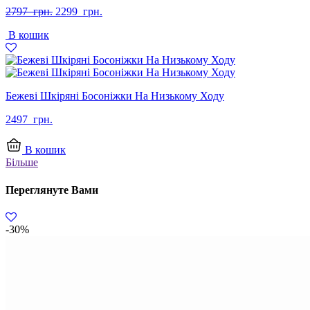
Оригінальна
Поточна
2797
грн.
2299
грн.
ціна:
ціна:
В кошик
2797
2299
грн..
грн..
Бежеві Шкіряні Босоніжки На Низькому Ходу
2497
грн.
В кошик
Більше
Переглянуте Вами
-30%