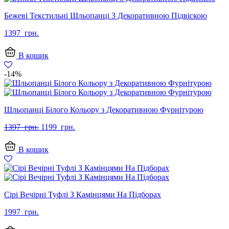
Бежеві Текстильні Шльопанці З Декоративною Підвіскою
1397
грн.
В кошик
-14%
Шльопанці Білого Кольору з Декоративною Фурнітурою
Оригінальна
Поточна
1397
грн.
1199
грн.
ціна:
ціна:
1397
1199
В кошик
грн..
грн..
Сірі Вечірні Туфлі З Камінцями На Підборах
1997
грн.