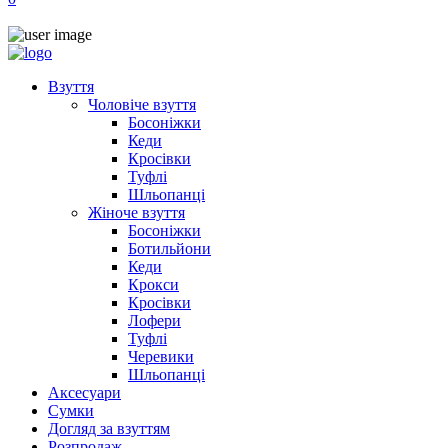
Взуття
Чоловіче взуття
Босоніжки
Кеди
Кросівки
Туфлі
Шльопанці
Жіноче взуття
Босоніжки
Ботильйони
Кеди
Крокси
Кросівки
Лофери
Туфлі
Черевики
Шльопанці
Аксесуари
Сумки
Догляд за взуттям
Розпродаж