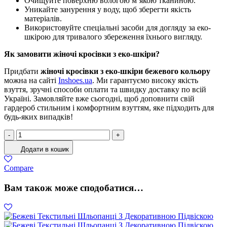
Очищуйте поверхню вологою м’якою тканиною.
Уникайте занурення у воду, щоб зберегти якість
матеріалів.
Використовуйте спеціальні засоби для догляду за еко-
шкірою для тривалого збереження їхнього вигляду.
Як замовити жіночі кросівки з еко-шкіри?
Придбати
жіночі кросівки з еко-шкіри бежевого кольору
можна на сайті
Inshoes.ua
. Ми гарантуємо високу якість
взуття, зручні способи оплати та швидку доставку по всій
Україні. Замовляйте вже сьогодні, щоб доповнити свій
гардероб стильним і комфортним взуттям, яке підходить для
будь-яких випадків!
Кросівки
-
+
Жіночі
Додати в кошик
Еко-
шкіра
Compare
Бежевий
кількість
Вам також може сподобатися…