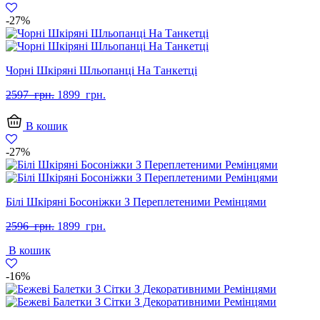
грн..
грн..
-27%
Чорні Шкіряні Шльопанці На Танкетці
Оригінальна
Поточна
2597
грн.
1899
грн.
ціна:
ціна:
2597
1899
В кошик
грн..
грн..
-27%
Білі Шкіряні Босоніжки З Переплетеними Ремінцями
Оригінальна
Поточна
2596
грн.
1899
грн.
ціна:
ціна:
В кошик
2596
1899
грн..
грн..
-16%