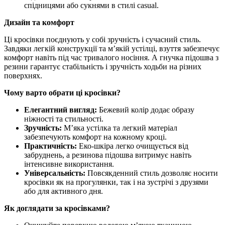
спідницями або сукнями в стилі casual.
Дизайн та комфорт
Ці кросівки поєднують у собі зручність і сучасний стиль.
Завдяки легкій конструкції та м’якій устілці, взуття забезпечує
комфорт навіть під час тривалого носіння. А гнучка підошва з
резини гарантує стабільність і зручність ходьби на різних
поверхнях.
Чому варто обрати ці кросівки?
Елегантний вигляд:
Бежевий колір додає образу
ніжності та стильності.
Зручність:
М’яка устілка та легкий матеріал
забезпечують комфорт на кожному кроці.
Практичність:
Еко-шкіра легко очищується від
забруднень, а резинова підошва витримує навіть
інтенсивне використання.
Універсальність:
Повсякденний стиль дозволяє носити
кросівки як на прогулянки, так і на зустрічі з друзями
або для активного дня.
Як доглядати за кросівками?