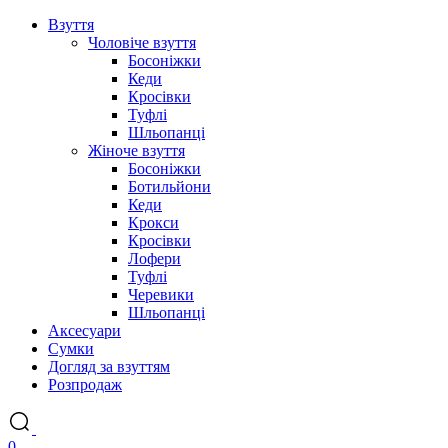
Взуття
Чоловіче взуття
Босоніжки
Кеди
Кросівки
Туфлі
Шльопанці
Жіноче взуття
Босоніжки
Ботильйони
Кеди
Крокси
Кросівки
Лофери
Туфлі
Черевики
Шльопанці
Аксесуари
Сумки
Догляд за взуттям
Розпродаж
0