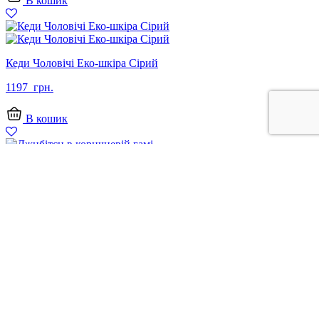
В кошик
Кеди Чоловічі Еко-шкіра Сірий
1197
грн.
В кошик
Джибітси в коричневій гамі
99
грн.
В кошик
+38 097 313 71 22