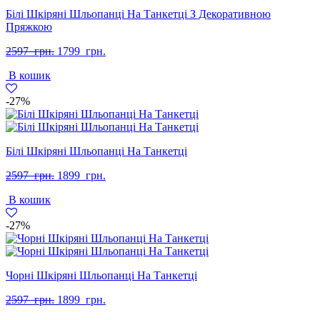
Білі Шкіряні Шльопанці На Танкетці З Декоративною
Пряжкою
Оригінальна
Поточна
2597
грн.
1799
грн.
ціна:
ціна:
В кошик
2597
1799
грн..
грн..
-27%
Білі Шкіряні Шльопанці На Танкетці
Оригінальна
Поточна
2597
грн.
1899
грн.
ціна:
ціна:
В кошик
2597
1899
грн..
грн..
-27%
Чорні Шкіряні Шльопанці На Танкетці
Оригінальна
Поточна
2597
грн.
1899
грн.
ціна:
ціна: