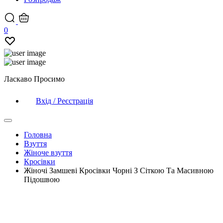
0
Ласкаво Просимо
Вхід / Реєстрація
Головна
Взуття
Жіноче взуття
Кросівки
Жіночі Замшеві Кросівки Чорні З Сіткою Та Масивною
Підошвою