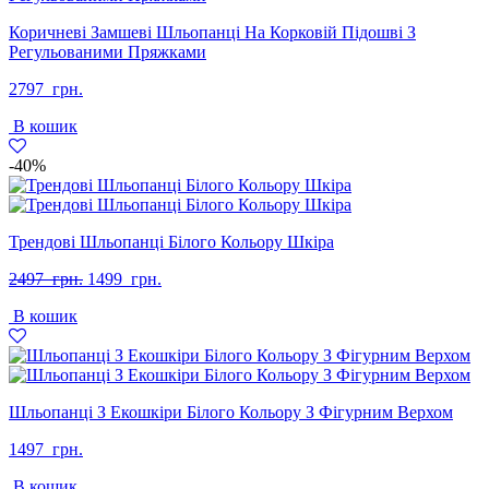
Коричневі Замшеві Шльопанці На Корковій Підошві З
Регульованими Пряжками
2797
грн.
В кошик
-40%
Трендові Шльопанці Білого Кольору Шкіра
Оригінальна
Поточна
2497
грн.
1499
грн.
ціна:
ціна:
В кошик
2497
1499
грн..
грн..
Шльопанці З Екошкіри Білого Кольору З Фігурним Верхом
1497
грн.
В кошик