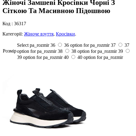
Жіночі Замшеві Кросівки Чорні З
Сіткою Та Масивною Підошвою
Код :
36317
Категорії:
Жіноче взуття
,
Кросівки
.
Select pa_rozmir
36
36 option for pa_rozmir
37
37
Розмiр
option for pa_rozmir
38
38 option for pa_rozmir
39
39 option for pa_rozmir
40
40 option for pa_rozmir