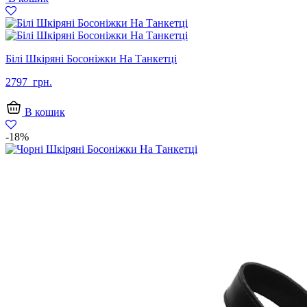
Білі Шкіряні Босоніжки На Танкетці
2797
грн.
В кошик
-18%