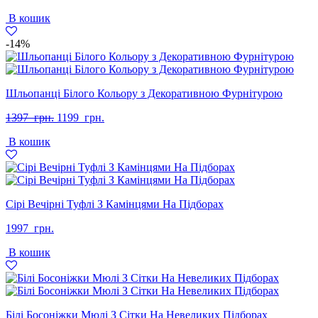
В кошик
-14%
Шльопанці Білого Кольору з Декоративною Фурнітурою
Оригінальна
Поточна
1397
грн.
1199
грн.
ціна:
ціна:
В кошик
1397
1199
грн..
грн..
Сірі Вечірні Туфлі З Камінцями На Підборах
1997
грн.
В кошик
Білі Босоніжки Мюлі З Сітки На Невеликих Підборах