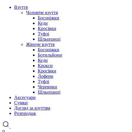
Взуття
Чоловіче взуття
Босоніжки
Кеди
Кросівки
Туфлі
Шльопанці
Жіноче взуття
Босоніжки
Ботильйони
Кеди
Крокси
Кросівки
Лофери
Туфлі
Черевики
Шльопанці
Аксесуари
Сумки
Догляд за взуттям
Розпродаж
0