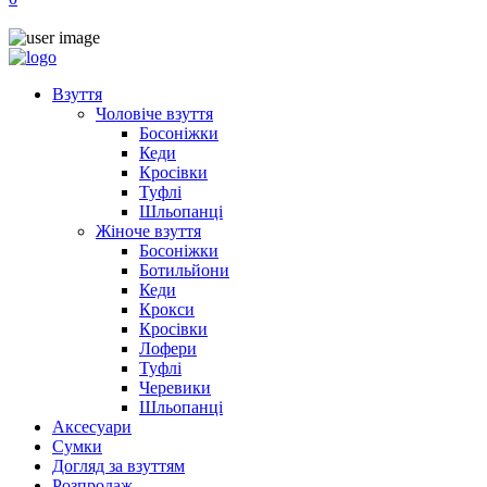
Взуття
Чоловіче взуття
Босоніжки
Кеди
Кросівки
Туфлі
Шльопанці
Жіноче взуття
Босоніжки
Ботильйони
Кеди
Крокси
Кросівки
Лофери
Туфлі
Черевики
Шльопанці
Аксесуари
Сумки
Догляд за взуттям
Розпродаж