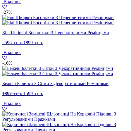
В кошик
2597
1899
грн..
грн..
-27%
Білі Шкіряні Босоніжки З Переплетеними Ремінцями
Оригінальна
Поточна
2596
грн.
1899
грн.
ціна:
ціна:
В кошик
2596
1899
грн..
грн..
-16%
Бежеві Балетки З Сітки З Декоративними Ремінцями
Оригінальна
Поточна
1897
грн.
1599
грн.
ціна:
ціна:
В кошик
1897
1599
грн..
грн..