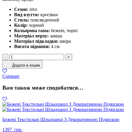
Сезон:
літо
Вид взуття:
кросівки
Стиль:
повсякденний
Колір:
чорний
Кольорова гама:
бежеві, чорні
Матеріал верху:
замша
Матеріал підкладки:
шкіра
Висота підошви:
4 см
Жіночі
-
+
Замшеві
Додати в кошик
Кросівки
Чорні
Compare
З
Сіткою
Вам також може сподобатися…
Та
Масивною
Підошвою
кількість
Бежеві Текстильні Шльопанці З Декоративною Підвіскою
1397
грн.