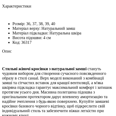
Характеристики
Розмiр:
36, 37, 38, 39, 40
Матеріал верху:
Натуральний замш
Матеріал підкладки:
Натуральна шкіра
Висота підошви:
4 см
Код:
36317
Опис
Стильні жіночі кросівки з натуральної замші
стануть
чудовим вибором для створення сучасного повсякденного
образу в стилі casual. Верх моделі виконаний з комбінації
замші та сітчастих вставок для кращої вентиляції, а м'яка
шкіряна підкладка гарантує максимальний комфорт і затишок
протягом усього дня. Масивна полегшена підошва з
оригінальним протектором дарує впевнену амортизацію та
надійне зчеплення з будь-якою поверхнею. Купуйте замшеві
кросівки базового чорного відтінку, щоб підкреслити свій
індивідуальний стиль та забезпечити ніжки легкістю при
кожному кроці.