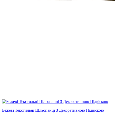
Бежеві Текстильні Шльопанці З Декоративною Підвіскою