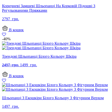
Коричневі Замшеві Шльопанці На Корковій Підошві З
Регульованими Пряжками
2797
грн.
В кошик
-40%
Трендові Шльопанці Білого Кольору Шкіра
Оригінальна
Поточна
2497
грн.
1499
грн.
ціна:
ціна:
2497
1499
В кошик
грн..
грн..
Шльопанці З Екошкіри Білого Кольору З Фігурним Верхом
1497
грн.