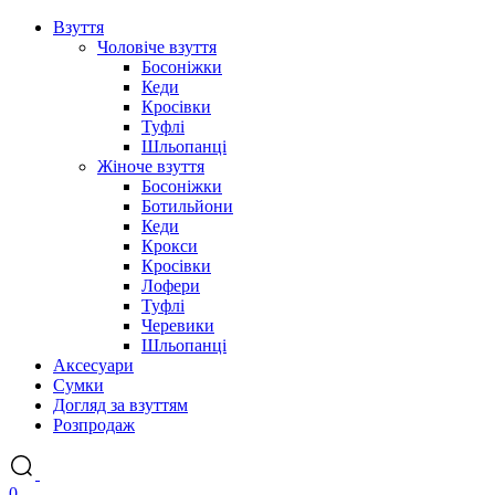
Взуття
Чоловіче взуття
Босоніжки
Кеди
Кросівки
Туфлі
Шльопанці
Жіноче взуття
Босоніжки
Ботильйони
Кеди
Крокси
Кросівки
Лофери
Туфлі
Черевики
Шльопанці
Аксесуари
Сумки
Догляд за взуттям
Розпродаж
0