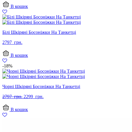
В кошик
Білі Шкіряні Босоніжки На Танкетці
2797
грн.
В кошик
-18%
Чорні Шкіряні Босоніжки На Танкетці
Оригінальна
Поточна
2797
грн.
2299
грн.
ціна:
ціна:
2797
2299
В кошик
грн..
грн..