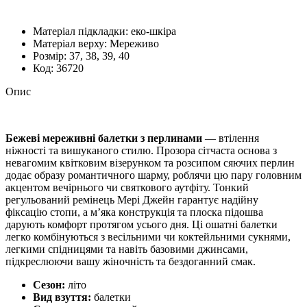
Матеріал підкладки:
еко-шкіра
Матеріал верху:
Мереживо
Розмiр:
37, 38, 39, 40
Код:
36720
Опис
Бежеві мереживні балетки з перлинами
— втілення
ніжності та вишуканого стилю. Прозора сітчаста основа з
невагомим квітковим візерунком та розсипом сяючих перлин
додає образу романтичного шарму, роблячи цю пару головним
акцентом вечірнього чи святкового аутфіту. Тонкий
регульований ремінець Мері Джейн гарантує надійну
фіксацію стопи, а м’яка конструкція та плоска підошва
дарують комфорт протягом усього дня. Ці ошатні балетки
легко комбінуються з весільними чи коктейльними сукнями,
легкими спідницями та навіть базовими джинсами,
підкреслюючи вашу жіночність та бездоганний смак.
Сезон:
літо
Вид взуття:
балетки