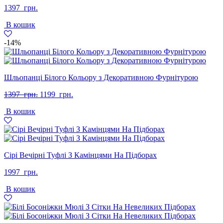
1397
грн.
В кошик
-14%
Шльопанці Білого Кольору з Декоративною Фурнітурою
Оригінальна
Поточна
1397
грн.
1199
грн.
ціна:
ціна:
В кошик
1397
1199
грн..
грн..
Сірі Вечірні Туфлі З Камінцями На Підборах
1997
грн.
В кошик