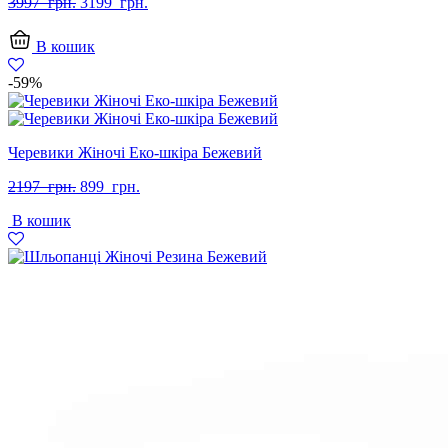
Оригінальна
Поточна
3997
грн.
3199
грн.
ціна:
ціна:
3997
3199
В кошик
грн..
грн..
-59%
Черевики Жіночі Еко-шкіра Бежевий
Оригінальна
Поточна
2197
грн.
899
грн.
ціна:
ціна:
В кошик
2197
899
грн..
грн..