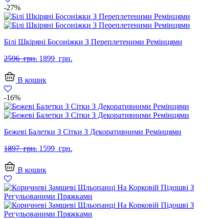
-27%
Білі Шкіряні Босоніжки З Переплетеними Ремінцями
Оригінальна
Поточна
2596
грн.
1899
грн.
ціна:
ціна:
2596
1899
В кошик
грн..
грн..
-16%
Бежеві Балетки З Сітки З Декоративними Ремінцями
Оригінальна
Поточна
1897
грн.
1599
грн.
ціна:
ціна:
1897
1599
В кошик
грн..
грн..