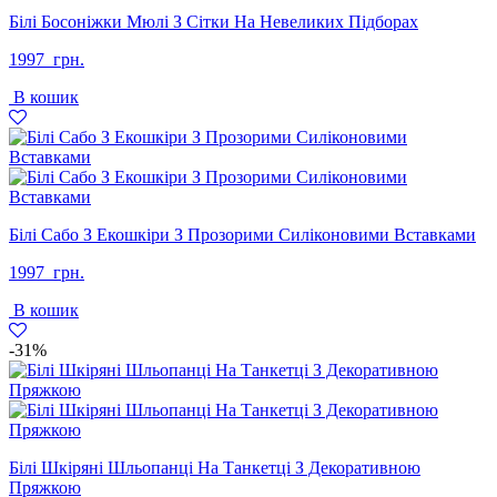
Білі Босоніжки Мюлі З Сітки На Невеликих Підборах
1997
грн.
В кошик
Білі Сабо З Екошкіри З Прозорими Силіконовими Вставками
1997
грн.
В кошик
-31%
Білі Шкіряні Шльопанці На Танкетці З Декоративною
Пряжкою