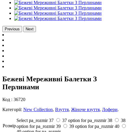
Previous
Next
Бежеві Мереживні Балетки З
Перлинами
Код :
36720
Категорії:
New Collection
,
Взуття
,
Жіноче взуття
,
Лофери
.
Select pa_rozmir
37
37 option for pa_rozmir
38
38
Розмiр
option for pa_rozmir
39
39 option for pa_rozmir
40
40 option for pa_rozmir