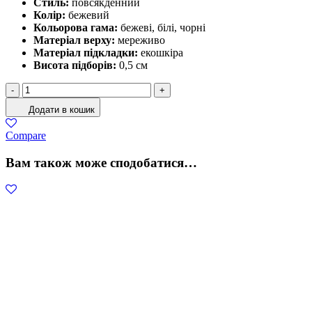
Стиль:
повсякденний
Колір:
бежевий
Кольорова гама:
бежеві, білі, чорні
Матеріал верху:
мереживо
Матеріал підкладки:
екошкіра
Висота підборів:
0,5 см
Бежеві
-
+
Мереживні
Додати в кошик
Балетки
З
Compare
Перлинами
кількість
Вам також може сподобатися…