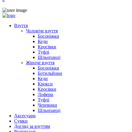
Взуття
Чоловіче взуття
Босоніжки
Кеди
Кросівки
Туфлі
Шльопанці
Жіноче взуття
Босоніжки
Ботильйони
Кеди
Крокси
Кросівки
Лофери
Туфлі
Черевики
Шльопанці
Аксесуари
Сумки
Догляд за взуттям
Розпродаж