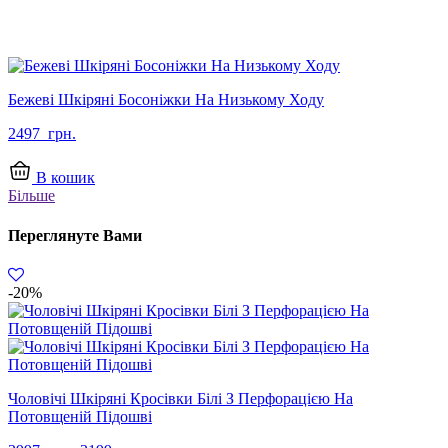
Бежеві Шкіряні Босоніжки На Низькому Ходу
2497
грн.
В кошик
Більше
Переглянуте Вами
-20%
Чоловічі Шкіряні Кросівки Білі З Перфорацією На
Потовщеній Підошві