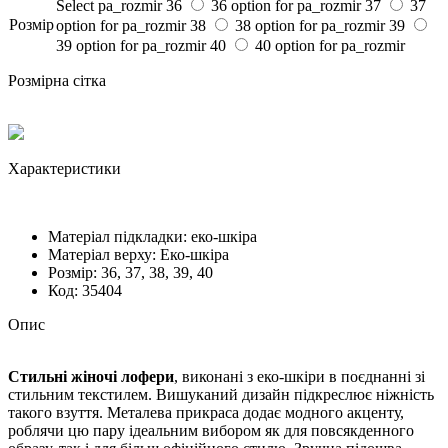
Select pa_rozmir
36
36 option for pa_rozmir
37
37
Розмiр
option for pa_rozmir
38
38 option for pa_rozmir
39
39 option for pa_rozmir
40
40 option for pa_rozmir
Розмірна сітка
Характеристики
Матеріал підкладки:
еко-шкіра
Матеріал верху:
Еко-шкіра
Розмiр:
36, 37, 38, 39, 40
Код:
35404
Опис
Стильні жіночі лофери
, виконані з еко-шкіри в поєднанні зі
стильним текстилем. Вишуканий дизайн підкреслює ніжність
такого взуття. Металева прикраса додає модного акценту,
роблячи цю пару ідеальним вибором як для повсякденного