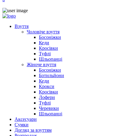
Взуття
Чоловіче взуття
Босоніжки
Кеди
Кросівки
Туфлі
Шльопанці
Жіноче взуття
Босоніжки
Ботильйони
Кеди
Крокси
Кросівки
Лофери
Туфлі
Черевики
Шльопанці
Аксесуари
Сумки
Догляд за взуттям
Розпродаж