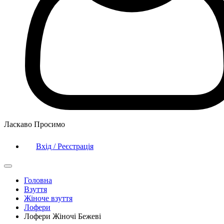
Ласкаво Просимо
Вхід / Реєстрація
Головна
Взуття
Жіноче взуття
Лофери
Лофери Жіночі Бежеві