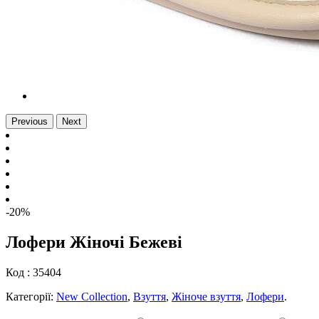
Previous
Next
-20%
Лофери Жіночі Бежеві
Код :
35404
Категорії:
New Collection
,
Взуття
,
Жіноче взуття
,
Лофери
.