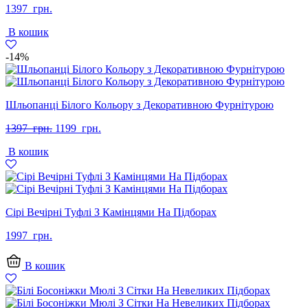
1397
грн.
В кошик
-14%
Шльопанці Білого Кольору з Декоративною Фурнітурою
Оригінальна
Поточна
1397
грн.
1199
грн.
ціна:
ціна:
В кошик
1397
1199
грн..
грн..
Сірі Вечірні Туфлі З Камінцями На Підборах
1997
грн.
В кошик