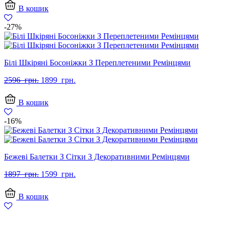
2597
1899
В кошик
грн..
грн..
-27%
Білі Шкіряні Босоніжки З Переплетеними Ремінцями
Оригінальна
Поточна
2596
грн.
1899
грн.
ціна:
ціна:
2596
1899
В кошик
грн..
грн..
-16%
Бежеві Балетки З Сітки З Декоративними Ремінцями
Оригінальна
Поточна
1897
грн.
1599
грн.
ціна:
ціна:
1897
1599
В кошик
грн..
грн..