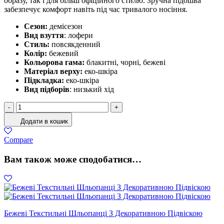
образу, так і для більш офіційного стилю. Зручна підошва
забезпечує комфорт навіть під час тривалого носіння.
Сезон:
демісезон
Вид взуття
: лофери
Стиль:
повсякденний
Колір:
бежевий
Кольорова гама:
блакитні, чорні, бежеві
Матеріал верху:
еко-шкіра
Підкладка:
еко-шкіра
Вид підборів
: низький хід
Лофери
-
+
Жіночі
Додати в кошик
Бежеві
кількість
Compare
Вам також може сподобатися…
Бежеві Текстильні Шльопанці З Декоративною Підвіскою