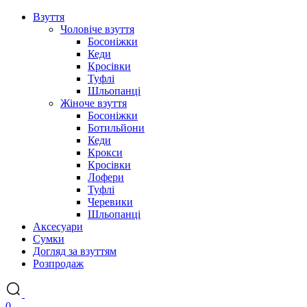
Взуття
Чоловіче взуття
Босоніжки
Кеди
Кросівки
Туфлі
Шльопанці
Жіноче взуття
Босоніжки
Ботильйони
Кеди
Крокси
Кросівки
Лофери
Туфлі
Черевики
Шльопанці
Аксесуари
Сумки
Догляд за взуттям
Розпродаж
0