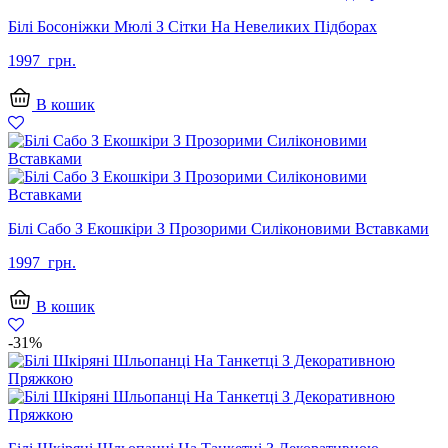
Білі Босоніжки Мюлі З Сітки На Невеликих Підборах
1997
грн.
В кошик
Білі Сабо З Екошкіри З Прозорими Силіконовими Вставками
1997
грн.
В кошик
-31%