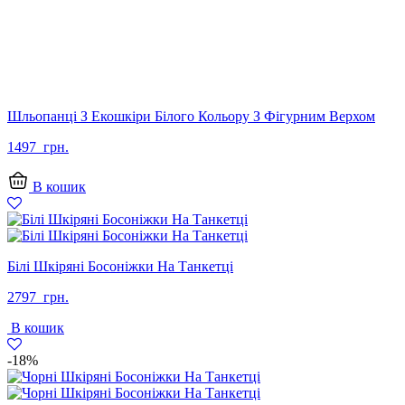
Шльопанці З Екошкіри Білого Кольору З Фігурним Верхом
1497
грн.
В кошик
Білі Шкіряні Босоніжки На Танкетці
2797
грн.
В кошик
-18%