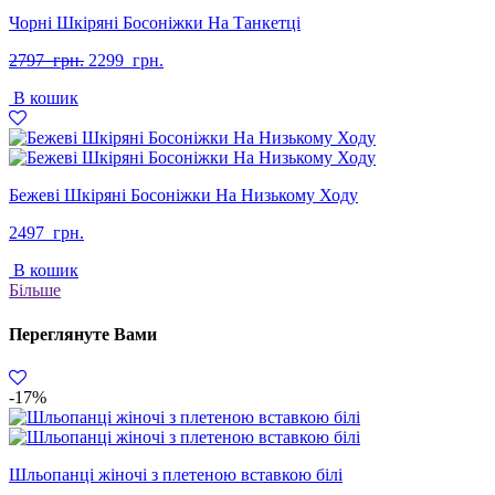
Чорні Шкіряні Босоніжки На Танкетці
Оригінальна
Поточна
2797
грн.
2299
грн.
ціна:
ціна:
В кошик
2797
2299
грн..
грн..
Бежеві Шкіряні Босоніжки На Низькому Ходу
2497
грн.
В кошик
Більше
Переглянуте Вами
-17%
Шльопанці жіночі з плетеною вставкою білі