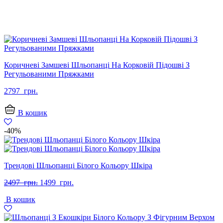
Коричневі Замшеві Шльопанці На Корковій Підошві З
Регульованими Пряжками
2797
грн.
В кошик
-40%
Трендові Шльопанці Білого Кольору Шкіра
Оригінальна
Поточна
2497
грн.
1499
грн.
ціна:
ціна:
В кошик
2497
1499
грн..
грн..