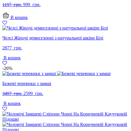
Оригінальна
Поточна
1197
грн.
999
грн.
ціна:
ціна:
1197
999
В кошик
грн..
грн..
Челсі Жіночі демисезонні з натуральної шкіри Білі
2877
грн.
В кошик
-26%
Бежеві черевики з замші
Оригінальна
Поточна
3497
грн.
2599
грн.
ціна:
ціна:
В кошик
3497
2599
грн..
грн..