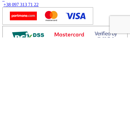
+38 097 313 71 22
Каталог
Взуття
Жіноче взуття
Догляд за взуттям
Сумки
Аксесуари
Інформація
Блог
Про компанію
Користувацька угода