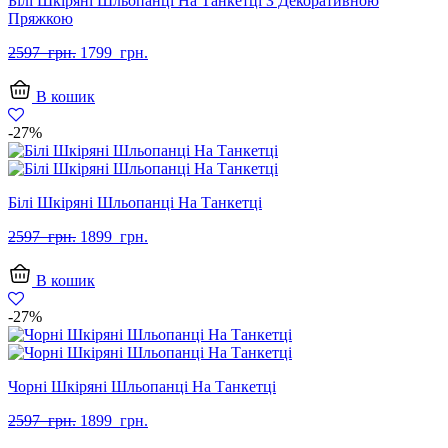
Білі Шкіряні Шльопанці На Танкетці З Декоративною
Пряжкою
Оригінальна
Поточна
2597
грн.
1799
грн.
ціна:
ціна:
2597
1799
В кошик
грн..
грн..
-27%
Білі Шкіряні Шльопанці На Танкетці
Оригінальна
Поточна
2597
грн.
1899
грн.
ціна:
ціна:
2597
1899
В кошик
грн..
грн..
-27%
Чорні Шкіряні Шльопанці На Танкетці
Оригінальна
Поточна
2597
грн.
1899
грн.
ціна:
ціна: