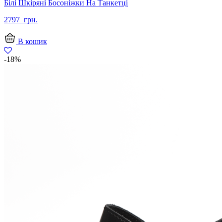
Білі Шкіряні Босоніжки На Танкетці
2797
грн.
В кошик
-18%