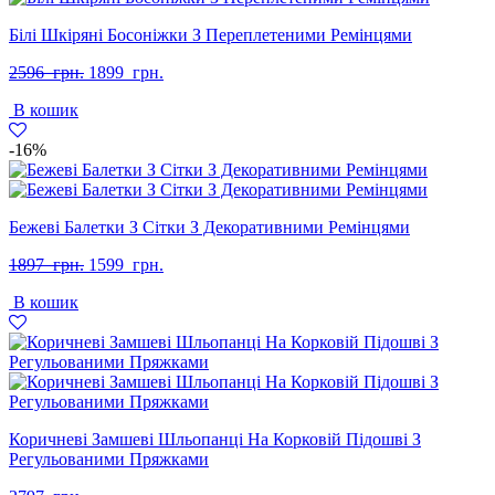
Білі Шкіряні Босоніжки З Переплетеними Ремінцями
Оригінальна
Поточна
2596
грн.
1899
грн.
ціна:
ціна:
В кошик
2596
1899
грн..
грн..
-16%
Бежеві Балетки З Сітки З Декоративними Ремінцями
Оригінальна
Поточна
1897
грн.
1599
грн.
ціна:
ціна:
В кошик
1897
1599
грн..
грн..
Коричневі Замшеві Шльопанці На Корковій Підошві З
Регульованими Пряжками