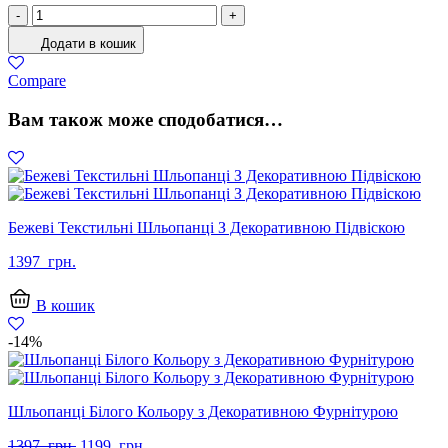
Жіночі
-
+
Шкіряні
Додати в кошик
Лофери
Бежеві
Compare
З
Перфорацією
Вам також може сподобатися…
На
Низькій
Підошві
кількість
Бежеві Текстильні Шльопанці З Декоративною Підвіскою
1397
грн.
В кошик
-14%
Шльопанці Білого Кольору з Декоративною Фурнітурою
Оригінальна
Поточна
1397
грн.
1199
грн.