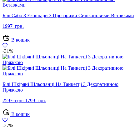
Білі Сабо З Екошкіри З Прозорими Силіконовими Вставками
1997
грн.
В кошик
-31%
Білі Шкіряні Шльопанці На Танкетці З Декоративною
Пряжкою
Оригінальна
Поточна
2597
грн.
1799
грн.
ціна:
ціна:
2597
1799
В кошик
грн..
грн..
-27%