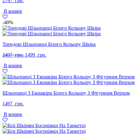
2797
грн.
В кошик
-40%
Трендові Шльопанці Білого Кольору Шкіра
Оригінальна
Поточна
2497
грн.
1499
грн.
ціна:
ціна:
В кошик
2497
1499
грн..
грн..
Шльопанці З Екошкіри Білого Кольору З Фігурним Верхом
1497
грн.
В кошик