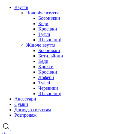
Взуття
Чоловіче взуття
Босоніжки
Кеди
Кросівки
Туфлі
Шльопанці
Жіноче взуття
Босоніжки
Ботильйони
Кеди
Крокси
Кросівки
Лофери
Туфлі
Черевики
Шльопанці
Аксесуари
Сумки
Догляд за взуттям
Розпродаж
0