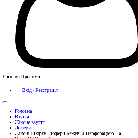
Ласкаво Просимо
Вхід / Реєстрація
Головна
Взуття
Жіноче взуття
Лофери
Жіночі Шкіряні Лофери Бежеві З Перфорацією На