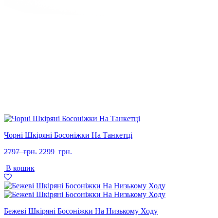
Чорні Шкіряні Босоніжки На Танкетці
Оригінальна
Поточна
2797
грн.
2299
грн.
ціна:
ціна:
В кошик
2797
2299
грн..
грн..
Бежеві Шкіряні Босоніжки На Низькому Ходу