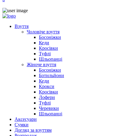
Взуття
Чоловіче взуття
Босоніжки
Кеди
Кросівки
Туфлі
Шльопанці
Жіноче взуття
Босоніжки
Ботильйони
Кеди
Крокси
Кросівки
Лофери
Туфлі
Черевики
Шльопанці
Аксесуари
Сумки
Догляд за взуттям
Розпродаж