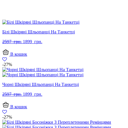
Білі Шкіряні Шльопанці На Танкетці
Оригінальна
Поточна
2597
грн.
1899
грн.
ціна:
ціна:
2597
1899
В кошик
грн..
грн..
-27%
Чорні Шкіряні Шльопанці На Танкетці
Оригінальна
Поточна
2597
грн.
1899
грн.
ціна:
ціна:
2597
1899
В кошик
грн..
грн..
-27%