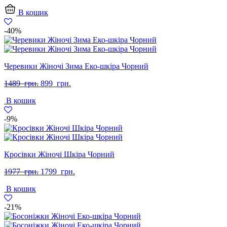
В кошик
-40%
Черевики Жіночі Зима Еко-шкіра Чорний
Оригінальна
Поточна
1489
грн.
899
грн.
ціна:
ціна:
В кошик
1489
899
грн..
грн..
-9%
Кросівки Жіночі Шкіра Чорний
Оригінальна
Поточна
1977
грн.
1799
грн.
ціна:
ціна:
В кошик
1977
1799
грн..
грн..
-21%