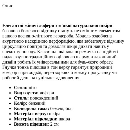
Опис
Елегантні жіночі лофери з м'якої натуральної шкіри
базового бежевого відтінку стануть незамінним елементом
вашого весняно-літнього гардероба. Модель оздоблена
акуратною наскрізною перфорацією, яка забезпечує відмінну
циркуляцію повітря та дозволяє шкірі дихати навіть у
спекотну погоду. Класична шкіряна перемичка на підйомі
надає взуттю традиційного ділового шарму, а лаконічний
дизайн робить їх універсальними для будь-якого образу.
Гнучка тонка підошва в тон верху гарантує природний
комфорт при ходьбі, перетворюючи кожну прогулянку чи
робочий день на суцільне задоволення.
Сезон:
літо
Вид взуття:
лофери
Стиль:
повсякденний
Колір:
бежевий
Кольорова гама:
бежеві, білі
Матеріал верху:
шкіра
Матеріал підкладки:
шкіра
Висота підошви:
2 см