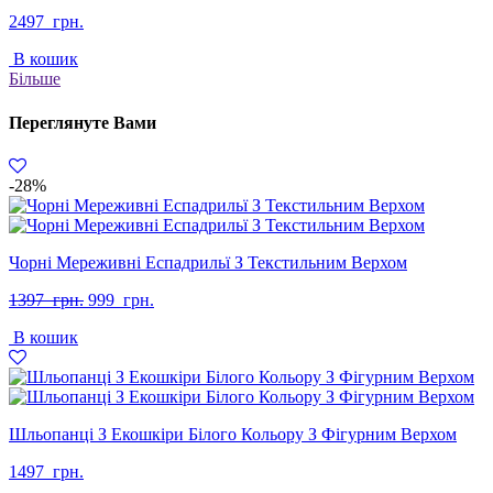
2497
грн.
В кошик
Більше
Переглянуте Вами
-28%
Чорні Мереживні Еспадрильї З Текстильним Верхом
Оригінальна
Поточна
1397
грн.
999
грн.
ціна:
ціна:
В кошик
1397
999
грн..
грн..
Шльопанці З Екошкіри Білого Кольору З Фігурним Верхом
1497
грн.