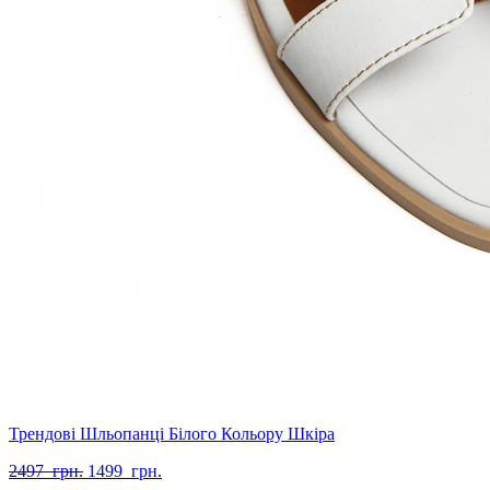
Трендові Шльопанці Білого Кольору Шкіра
Оригінальна
Поточна
2497
грн.
1499
грн.
ціна:
ціна: