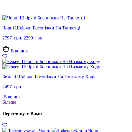
Чорні Шкіряні Босоніжки На Танкетці
Оригінальна
Поточна
2797
грн.
2299
грн.
ціна:
ціна:
2797
2299
В кошик
грн..
грн..
Бежеві Шкіряні Босоніжки На Низькому Ходу
2497
грн.
В кошик
Більше
Переглянуте Вами