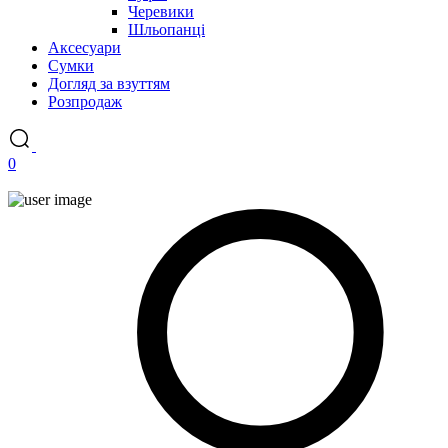
Черевики
Шльопанці
Аксесуари
Сумки
Догляд за взуттям
Розпродаж
0