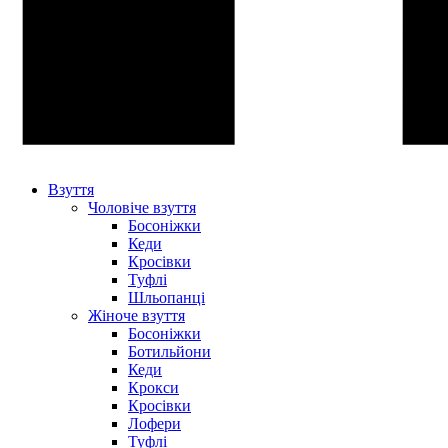
Взуття
Чоловіче взуття
Босоніжки
Кеди
Кросівки
Туфлі
Шльопанці
Жіноче взуття
Босоніжки
Ботильйони
Кеди
Крокси
Кросівки
Лофери
Туфлі