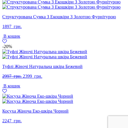
Структурована Сумка З Екошкіри З Золотою Фурнітурою
1897
грн.
В кошик
-20%
Туфлі Жіночі Натуральна шкіра Бежевий
Оригінальна
Поточна
2997
грн.
2399
грн.
ціна:
ціна:
В кошик
2997
2399
грн..
грн..
Косуха Жіноча Еко-шкіра Чорний
2247
грн.