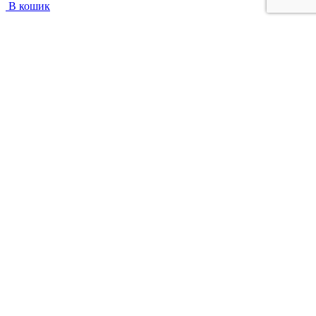
В кошик
+38 097 313 71 22
Каталог
Взуття
Жіноче взуття
Догляд за взуттям
Сумки
Аксесуари
Інформація
Блог
Про компанію