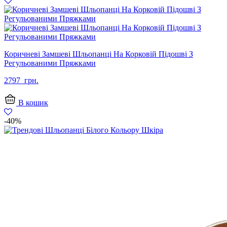
Коричневі Замшеві Шльопанці На Корковій Підошві З
Регульованими Пряжками
2797
грн.
В кошик
-40%