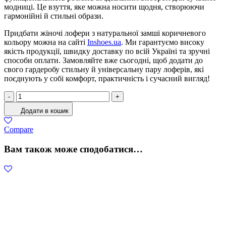
модниці. Це взуття, яке можна носити щодня, створюючи
гармонійні й стильні образи.
Придбати жіночі лофери з натуральної замші коричневого
кольору можна на сайті
Inshoes.ua
. Ми гарантуємо високу
якість продукції, швидку доставку по всій Україні та зручні
способи оплати. Замовляйте вже сьогодні, щоб додати до
свого гардеробу стильну й універсальну пару лоферів, які
поєднують у собі комфорт, практичність і сучасний вигляд!
Лофери
-
+
Жіночі
Додати в кошик
Замша
Коричневий
Compare
кількість
Вам також може сподобатися…