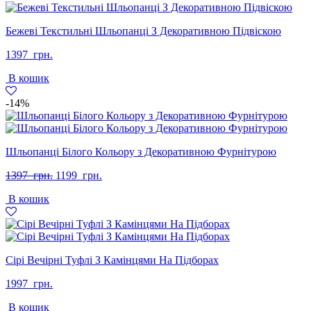
Бежеві Текстильні Шльопанці З Декоративною Підвіскою
1397
грн.
В кошик
-14%
Шльопанці Білого Кольору з Декоративною Фурнітурою
Оригінальна
Поточна
1397
грн.
1199
грн.
ціна:
ціна:
В кошик
1397
1199
грн..
грн..
Сірі Вечірні Туфлі З Камінцями На Підборах
1997
грн.
В кошик