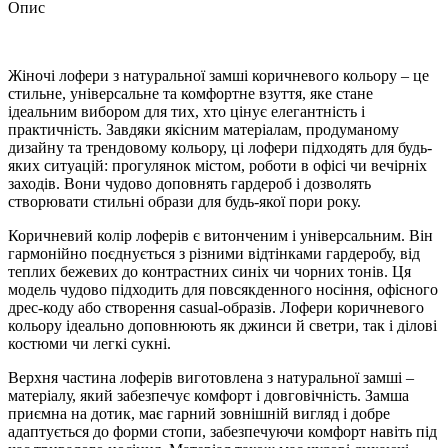
Опис
Жіночі лофери з натуральної замші коричневого кольору – це
стильне, універсальне та комфортне взуття, яке стане
ідеальним вибором для тих, хто цінує елегантність і
практичність. Завдяки якісним матеріалам, продуманому
дизайну та трендовому кольору, ці лофери підходять для будь-
яких ситуацій: прогулянок містом, роботи в офісі чи вечірніх
заходів. Вони чудово доповнять гардероб і дозволять
створювати стильні образи для будь-якої пори року.
Коричневий колір лоферів є витонченим і універсальним. Він
гармонійно поєднується з різними відтінками гардеробу, від
теплих бежевих до контрастних синіх чи чорних тонів. Ця
модель чудово підходить для повсякденного носіння, офісного
дрес-коду або створення casual-образів. Лофери коричневого
кольору ідеально доповнюють як джинси й светри, так і ділові
костюми чи легкі сукні.
Верхня частина лоферів виготовлена з натуральної замші –
матеріалу, який забезпечує комфорт і довговічність. Замша
приємна на дотик, має гарний зовнішній вигляд і добре
адаптується до форми стопи, забезпечуючи комфорт навіть під