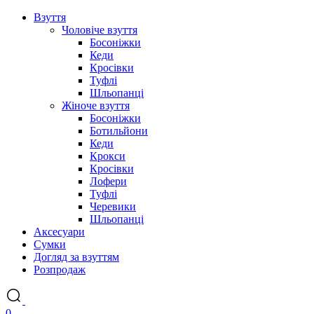
Взуття
Чоловіче взуття
Босоніжки
Кеди
Кросівки
Туфлі
Шльопанці
Жіноче взуття
Босоніжки
Ботильйони
Кеди
Крокси
Кросівки
Лофери
Туфлі
Черевики
Шльопанці
Аксесуари
Сумки
Догляд за взуттям
Розпродаж
0