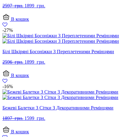
Оригінальна
Поточна
2597
грн.
1899
грн.
ціна:
ціна:
2597
1899
В кошик
грн..
грн..
-27%
Білі Шкіряні Босоніжки З Переплетеними Ремінцями
Оригінальна
Поточна
2596
грн.
1899
грн.
ціна:
ціна:
2596
1899
В кошик
грн..
грн..
-16%
Бежеві Балетки З Сітки З Декоративними Ремінцями
Оригінальна
Поточна
1897
грн.
1599
грн.
ціна:
ціна:
1897
1599
В кошик
грн..
грн..