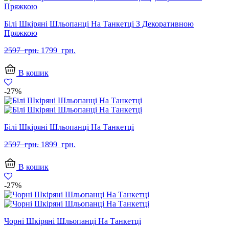
Білі Шкіряні Шльопанці На Танкетці З Декоративною
Пряжкою
Оригінальна
Поточна
2597
грн.
1799
грн.
ціна:
ціна:
2597
1799
В кошик
грн..
грн..
-27%
Білі Шкіряні Шльопанці На Танкетці
Оригінальна
Поточна
2597
грн.
1899
грн.
ціна:
ціна:
2597
1899
В кошик
грн..
грн..
-27%
Чорні Шкіряні Шльопанці На Танкетці