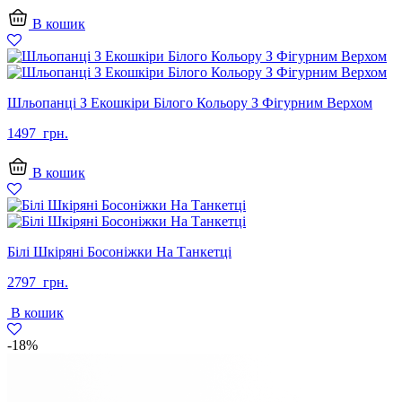
2497
1499
В кошик
грн..
грн..
Шльопанці З Екошкіри Білого Кольору З Фігурним Верхом
1497
грн.
В кошик
Білі Шкіряні Босоніжки На Танкетці
2797
грн.
В кошик
-18%