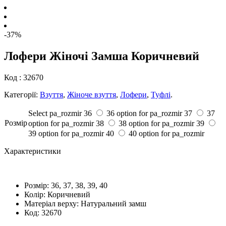
-37%
Лофери Жіночі Замша Коричневий
Код :
32670
Категорії:
Взуття
,
Жіноче взуття
,
Лофери
,
Туфлі
.
Select pa_rozmir
36
36 option for pa_rozmir
37
37
Розмiр
option for pa_rozmir
38
38 option for pa_rozmir
39
39 option for pa_rozmir
40
40 option for pa_rozmir
Характеристики
Розмiр:
36, 37, 38, 39, 40
Колір:
Коричневий
Матеріал верху:
Натуральний замш
Код:
32670