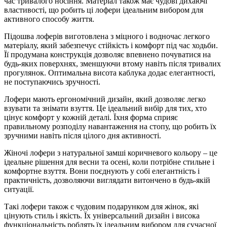
час тривалого носіння. Матеріал також має чудові дихаючі
властивості, що робить ці лофери ідеальним вибором для
активного способу життя.
Підошва лоферів виготовлена з міцного і водночас легкого
матеріалу, який забезпечує стійкість і комфорт під час ходьби.
Її продумана конструкція дозволяє впевнено почуватися на
будь-яких поверхнях, зменшуючи втому навіть після тривалих
прогулянок. Оптимальна висота каблука додає елегантності,
не поступаючись зручності.
Лофери мають ергономічний дизайн, який дозволяє легко
взувати та знімати взуття. Це ідеальний вибір для тих, хто
цінує комфорт у кожній деталі. Їхня форма сприяє
правильному розподілу навантаження на стопу, що робить їх
зручними навіть після цілого дня активності.
Жіночі лофери з натуральної замші коричневого кольору – це
ідеальне рішення для весни та осені, коли потрібне стильне і
комфортне взуття. Вони поєднують у собі елегантність і
практичність, дозволяючи виглядати витончено в будь-якій
ситуації.
Такі лофери також є чудовим подарунком для жінок, які
цінують стиль і якість. Їх універсальний дизайн і висока
функціональність роблять їх ідеальним вибором для сучасної